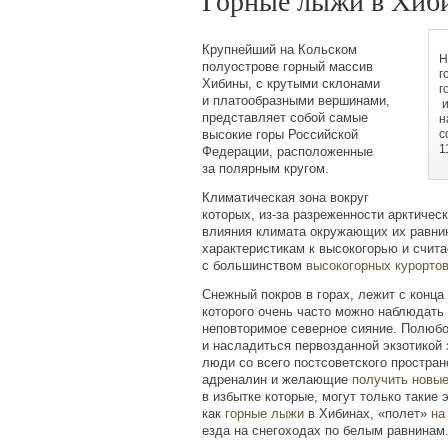
Горные лыжи в Хиб
Крупнейший на Кольском
Н
полуострове горный массив
г
Хибины, с крутыми склонами
г
и платообразными вершинами,
и
представляет собой самые
н
высокие горы Российской
с
1
Федерации, расположенные
за полярным кругом.
Климатическая зона вокруг
которых, из-за разреженности арктичес
влияния климата окружающих их равнин
характеристикам к высокогорью и счит
с большинством
высокогорных курорто
Снежный покров в горах, лежит с конца
которого очень часто можно наблюдать
неповторимое северное сияние. Полюб
и насладиться первозданной экзотикой
люди со всего постсоветского простран
адреналин и желающие
получить новые
в избытке которые, могут только такие
как
горные лыжи
в Хибинах,
«
полет»
на
езда на снегоходах по белым равнинам