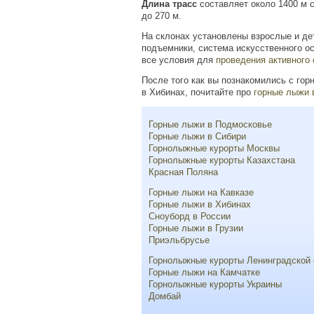
Длина трасс
составляет около
1400 м
с
до
270 м
.
На склонах установлены взрослые и де
подъемники, система искусственного о
все условия для
проведения активного
После того как вы познакомились с го
в Хибинах, почитайте про
горные лыжи 
Горные лыжи в Подмосковье
Горные лыжи в Сибири
Горнолыжные курорты Москвы
Горнолыжные курорты Казахстана
Красная Поляна
Горные лыжи на Кавказе
Горные лыжи в Хибинах
Сноуборд в России
Горные лыжи в Грузии
Приэльбрусье
Горнолыжные курорты Ленинградской 
Горные лыжи на Камчатке
Горнолыжные курорты Украины
Домбай