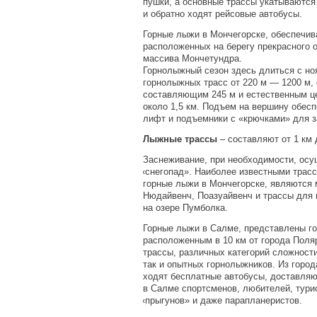
пушки, а основные трассы укатываются 
и обратно ходят рейсовые автобусы.
Горные лыжи в Мончегорске, обеспечив
расположенных на берегу прекрасного 
массива Мончетундра.
Горнолыжный сезон здесь длиться с но
горнолыжных трасс от
220 м
—
1200 м
,
составляющим
245 м
и естественным ц
около
1,5 км
. Подъем на вершину обесп
лифт и подъемники с
«
крючками» для з
Лыжные трассы
– составляют от
1 км
Заснеживание, при необходимости, ос
«
снегопад». Наиболее известными трас
горные лыжи в Мончегорске, являются 
Нюдайвенч, Поазуайвенч и трассы для 
на озере Пумболка.
Горные лыжи в Салме, представлены г
расположенным в
10 км
от города Поля
трассы, различных категорий сложност
так и опытных горнолыжников. Из город
ходят бесплатные автобусы, доставля
в Салме спортсменов, любителей, турис
«
прыгунов» и даже парапланеристов.