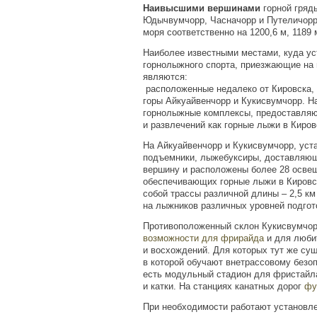
Наивысшими вершинами
горной гряд
Юдычвумчорр, Часначорр и Путеличорр
моря соответственно на
1200,6 м
,
1189 
Наиболее известными местами, куда у
горнолыжного спорта, приезжающие на 
являются:
расположенные недалеко от Кировска,
горы Айкуайвенчорр и Кукисвумчорр. Н
горнолыжные комплексы, предоставляю
и развлечений как горные лыжи в Киров
На Айкуайвенчорр и Кукисвумчорр, уст
подъемники, лыжебуксиры, доставляю
вершину и расположены более 28 осве
обеспечивающих горные лыжи в Кировс
собой трассы различной длины –
2,5 км
на лыжников различных уровней подгот
Противоположенный склон Кукисвумчор
возможности для фрирайда
и для люби
и восхождений. Для которых тут же су
в которой обучают внетрассовому безоп
есть модульный стадион для фристайл
и катки. На станциях канатных дорог
фу
При необходимости работают установл