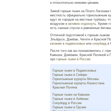
и относительно низкими ценами.
Зимой горные лыжи на Плато Лагонаки 
местность официально горнолыжным ку
едут из городов на местные турбазы, 
воздухом и
активно отдохнуть
. Кроме г
есть санные спуски и равнинные бегов
Отличной подготовкой к горным лыжам 
Эльбрусе, Домбае, Чегете и Красной П
катание в подмосковье
или
сноуборд
в 
После того как вы познакомились с го
Кавказа: Домбаем, Красной Поляной и 
про
горные лыжи в России
:
Горные лыжи в Подмосковье
Горные лыжи в Сибири
Горнолыжные курорты Москвы
Горнолыжные курорты Казахстана
Красная Поляна
Горные лыжи на Кавказе
Горные лыжи в Хибинах
Сноуборд в России
Горные лыжи в Грузии