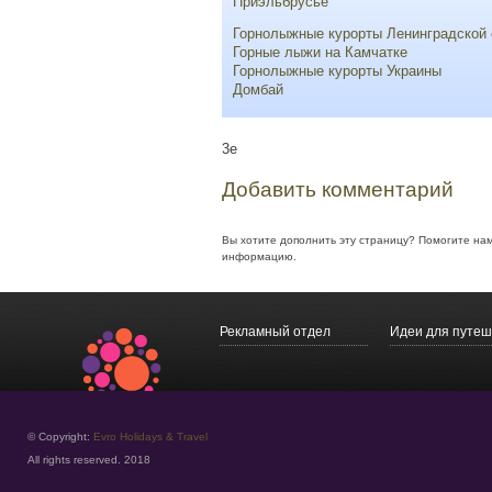
Приэльбрусье
Горнолыжные курорты Ленинградской 
Горные лыжи на Камчатке
Горнолыжные курорты Украины
Домбай
3e
Добавить комментарий
Вы хотите дополнить эту страницу? Помогите на
информацию.
Рекламный отдел
Идеи для путеш
© Copyright:
Evro Holidays & Travel
All rights reserved. 2018