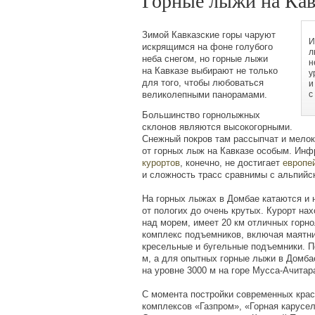
Горные лыжи на Кав
Зимой Кавказские горы чаруют
И
искрящимся на фоне голубого
л
неба снегом, но горные лыжи
н
на Кавказе выбирают не только
у
для того, чтобы любоваться
и
великолепными панорамами.
с
Большинство горнолыжных
склонов являются высокогорными.
Снежный покров там рассыпчат и мелок
от горных лыж на Кавказе особым. Инф
курортов
, конечно, не достигает
европе
и сложность трасс сравнимы с альпийс
На горных лыжах в Домбае катаются и 
от пологих до очень крутых. Курорт на
над морем, имеет
20 км
отличных горно
комплекс подъемников, включая маятни
кресельные и бугельные подъемники. 
м
, а для опытных горные лыжи в Домба
на уровне
3000 м
на горе Мусса-Ачитар
С момента постройки современных кра
комплексов
«
Газпром»,
«
Горная карусел