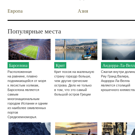
Европа
Азия
Популярные места
Барселона
Крит
Андорра-Ла-Велл
Расположенная
Крит похож на маленькую
Сжатая внутри долин
на равнине, плавно
страну гораздо больше,
Риу Гранд Валира,
поднимающейся от моря
чем другие греческие
Андорра-Ла-Велла
к лесистым холмам,
острова. Дело не только
является столицей
Барселона является
в том, что это самый
крошечного княжеств
самым
большой остров Греции
многонациональным
городом Испании и одним
из наиболее оживленных
портов
Средиземноморья.