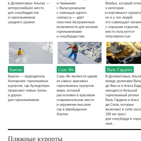
в Доломитовых Альпах —
и Червинию
Вербье, который отно
интереснейшее место
с Вальтурнаншом
к категории
для сноубордистов
с помощью одного
«
спортивных» курорто
и горнолыжников
скипасса — даёт
но и у тех людей,
среднего уровня.
поистине безграничные
кто совмещает катан
возможности для катания
с хорошим отдыхом,
горнлыжниками
место пользуется
и сноубордистам.
популярностью
Банско
Саас-Фе
Валь Гардена
Банско — прародитель
Саас-Фе является одним
В Доломитовых Альпа
болгарских горнолыжных
из самых красивых
между долинами Вал
курортов, где бульдозеры
горнолыжных курортов
ди Фасса и Альта Бад
прорезают новые тропы
мира, который
находится большой
и дороги
расположен в красивом
горнолыжный регион
для горнолыжников
очаровательном месте
Валь Гардена и Альп
в окружении высоких
ди Сюзи, которые
гор в Швейцарских
включают в себя окол
Альпах.
180 км трасс
для сноуборда и горн
лыж…
Пляжные курорты