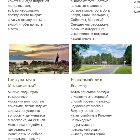
хочется иногда погреться
выбирают путешествие
инт
на солнышке),
на самые красивые
с с
то Вам необходимо
острова мира: Bora Bora,
зда
прежде всего выбрать,
Капри, Бали, Мальдивы,
в какую страну поехать
Сейшелы, Маврикий.
зимой, чтобы попасть
Сегодня мы расскажем
в лето.
о самых интересных
и живописных островах
нашей планеты.
Где купаться в
На автомобиле в
Москве летом?
Коломну
Многие люди, будь
Автомобильная поездка
то коренные
в Коломну это хороший
москвичи или простые
способ провести викенд
приезжие, летом задают
недалеко от Москвы.
весьма популярные
Ведь путешествие
вопросы
«
Где купаться
на автомобиле в Коломну
в Москве?»,
«
А есть ли
на выходные
московские водоёмы,
подразумевает
где разрешено
прекрасный отдых
купаться?». И сейчас
и массу впечатлений.
я попытаюсь помочь