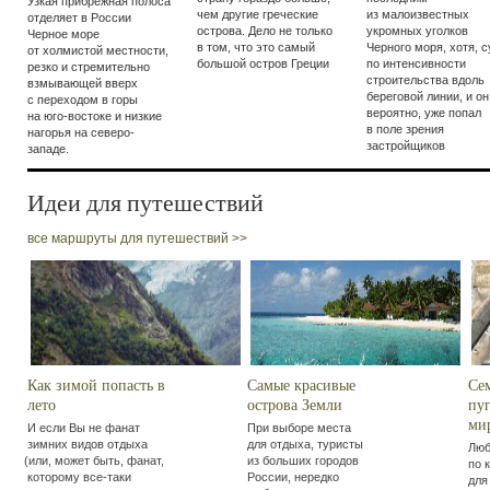
Узкая прибрежная полоса
чем другие греческие
из малоизвестных
отделяет в России
острова. Дело не только
укромных уголков
Черное море
в том, что это самый
Черного моря, хотя, с
от холмистой местности,
большой остров Греции
по интенсивности
резко и стремительно
строительства вдоль
взмывающей вверх
береговой линии, и он
с переходом в горы
вероятно, уже попал
на юго-востоке и низкие
в поле зрения
нагорья на северо-
застройщиков
западе.
Идеи для путешествий
все маршруты для путешествий >>
Как зимой попасть в
Самые красивые
Се
лето
острова Земли
пу
ми
И если Вы не фанат
При выборе места
зимних видов отдыха
для отдыха, туристы
Люб
(
или, может быть, фанат,
из больших городов
по 
которому все-таки
России, нередко
для