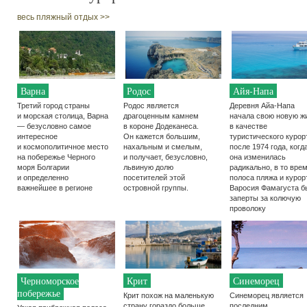
весь пляжный отдых >>
Варна
Родос
Айя-Напа
Третий город страны
Родос является
Деревня Айа-Напа
и морская столица, Варна
драгоценным камнем
начала свою новую ж
— безусловно самое
в короне Додеканеса.
в качестве
интересное
Он кажется большим,
туристического курор
и космополитичное место
нахальным и смелым,
после 1974 года, когд
на побережье Черного
и получает, безусловно,
она изменилась
моря Болгарии
львиную долю
радикально, в то вре
и определенно
посетителей этой
полоса пляжа и курор
важнейшее в регионе
островной группы.
Варосия Фамагуста б
заперты за колючую
проволоку
Черноморское
Крит
Синеморец
побережье
Крит похож на маленькую
Синеморец является
страну гораздо больше,
последним