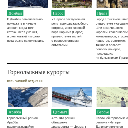
Домбай
Парос
Прага
В Домбай замечательно
У Пароса заслуженная
Город с тысячей шпи
приезжать в начале
репутация дружелюбного
существует уже давн
апреля, когда толп
острова, и его главный
Шли века чешских
катающихся уже нет,
порт Парикия
(
Парос)
королей, классически
а снег мягкий и можно
приветствует гостей
композиторов, вторж
позагорать на солнышке.
с распростертыми
нацистов, советских
объятьями.
танков и вельвет-
революционеров,
прошедших
по булыжникам Праги
Горнолыжные курорты
весь зимний отдых >>
Арабба
Церматт
Вербье
Горнолыжный регион
А то, что регион
Столицей горнолыжно
Арабба,
объединяет
региона
«
Четыре
располагающийся
два курорта — Церматт
Долины» является