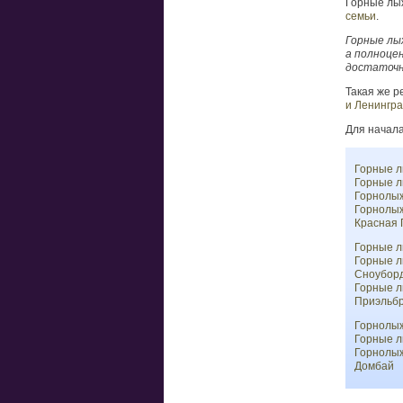
Горные лы
семьи
.
Горные лыж
а полноце
достаточн
Такая же р
и Ленингра
Для начала
Горные л
Горные л
Горнолы
Горнолыж
Красная
Горные л
Горные л
Сноуборд
Горные л
Приэльбр
Горнолыж
Горные л
Горнолы
Домбай