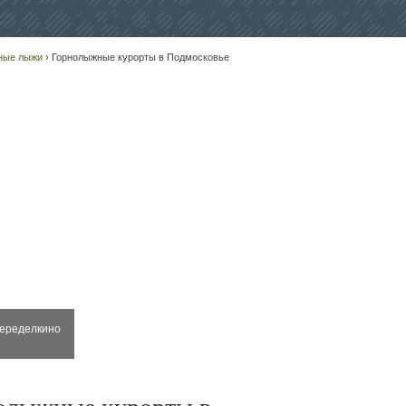
ные лыжи
› Горнолыжные курорты в Подмосковье
еределкино