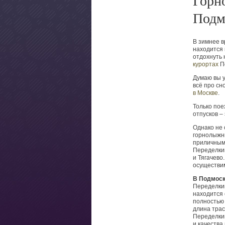
Горн
Подм
В зимнее в
находится
отдохнуть
курортах
П
Думаю вы 
всё про сн
в Москве
.
Только пое
отпусков – 
Однако не 
горнолыжны
приличным 
Переделкин
и Тягачево
осуществи
В Подмос
Переделки
находится 
полностью 
длина тра
Переделки
и качества