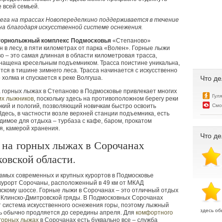
 всей семьей.
нега на трассах Новопеределкино поддерживается в течение
на благодаря искусственной системе оснежения.
горнолыжный комплекс Подмосковья
«
Степаново»
 в лесу, в пяти километрах от парка
«
Волен». Горные лыжи
о – это самая длинная в области километровая трасса,
нащена кресельным подъемником. Трасса поистине уникальна,
тся в тишине зимнего леса. Трасса начинается с искусственно
Что де
 холма и спускается к реке Волгуша.
 горных лыжах в Степаново в Подмосковье привлекает многих
Гул
х лыжников
, поскольку здесь на противоположном берегу реки
Смо
кий и пологий, позволяющий новичкам быстро освоить
Здесь, в частности возле верхней станции подъемника, есть
димое для отдыха – турбаза с кафе, баром, прокатом
, камерой хранения.
Что де
 на горных лыжах в Сорочанах
овской области.
амых современных и крупных курортов в Подмосковье
 курорт Сорочаны, расположенный в
49 км
от МКАД
скому шоссе. Горные лыжи в Сорочанах – это отличный отдых
 Клинско-Дмитровской гряды. В Подмосковных Сорочанах
 система искусственного оснежения горы, поэтому лыжный
здесь об
ь обычно продляется до середины апреля. Для
комфортного
 горных лыжах
в Сорочанах есть буквально все – служба