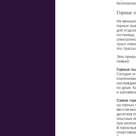
безопаснос
Горные 
Не меньше 
горных лыж
для отдыха
гостиница,
электронно
трасс очен
это трассы
Это прекр
семьей
.
Горные лы
Сегодня эт
поклонники
наслаждаю
по душе. К
и запомин
Самое гор
на горных 
местом мос
десятков 
опытные ин
при необхо
В горнолыж
спортсмен