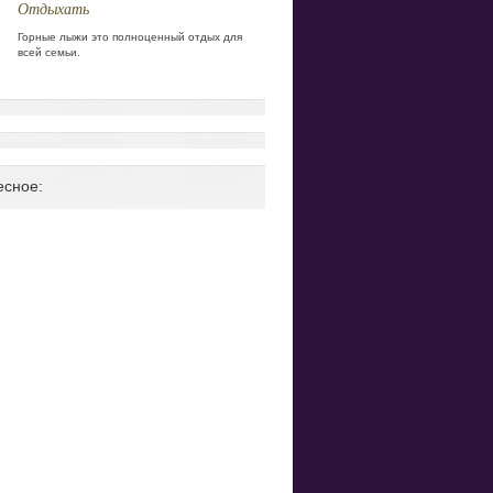
Отдыхать
Горные лыжи это полноценный отдых для
всей семьи.
есное: