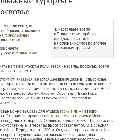
олыжные курорты в
осковье
ремя года сегодня
В настоящее время
 все больше желающих
в Подмосковье турбазы
 на
горнолыжных
предлагают катание
одмосковья.
на склонах холмов по вполне
приличным трассам.
уже знаете
оуборд и
горные лыжи
хать на такие курорты получается не всегда, поскольку время
это все-таки лето.
стоит отчаиваться, в настоящее время даже в Подмосковье
е курорты предлагают катание на склонах холмов по вполне
трассам, которые имеют несколько классов сложности: Ново-
о, Степаново, Волен, Яхрома, Сорочаны, Лисья Гора
. Поэтому горные лыжи в Подмосковье – это вполне
мая мечта.
ковье
можно выбрать для отдыха
горные лыжи
в Ново-
но. Это один из крупных
центров зимнего отдыха в Москве
,
он недалеко от деревни Орлово на склоне холма. Трассы здесь
искусственные, и перепад высот составляет
50 м
, а средняя
сс в Ново-Переделкино –
200 м
. Отдых на горных лыжах в Ново-
но приятно удивит замечательным сочетанием цены
 предоставляемых услуг. Здесь можно прекрасно отдохнуть