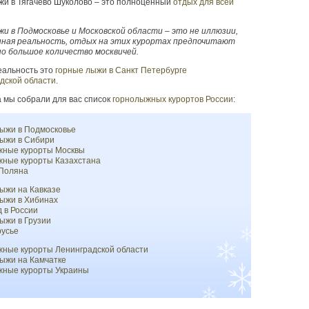
жи в Тягачево Шуколово – это полноценный
отдых для всей
и в Подмосковье и Московской области – это не иллюзии,
нная реальность, отдых на этих курортах предпочитают
о большое количество москвичей.
еальность это
горные лыжи в Санкт Петербурге
дской области
.
 мы собрали для вас список
горнолыжных курортов России
:
ыжи в Подмосковье
ыжи в Сибири
жные курорты Москвы
ные курорты Казахстана
 Поляна
ыжи на Кавказе
ыжи в Хибинах
 в России
ыжи в Грузии
усье
ные курорты Ленинградской области
ыжи на Камчатке
жные курорты Украины