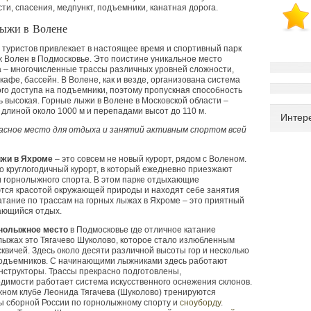
ти, спасения, медпункт, подъемники, канатная дорога.
лыжи в Волене
туристов привлекает в настоящее время и спортивный парк
 Волен в Подмосковье. Это поистине уникальное место
 – многочисленные трассы различных уровней сложности,
 кафе, бассейн. В Волене, как и везде, организована система
го доступа на подъемники, поэтому пропускная способность
ь высокая. Горные лыжи в Волене в Московской области –
 длиной около
1000 м
и перепадами высот до
110 м
.
Интер
асное место для отдыха и
занятий активным спортом всей
жи в Яхроме
– это совсем не новый курорт, рядом с Воленом.
о круглогодичный курорт, в который ежедневно приезжают
 горнолыжного спорта. В этом парке отдыхающие
тся красотой окружающей природы и находят себе занятия
атание по трассам на горных лыжах в Яхроме – это приятный
ающийся отдых.
нолыжное место
в Подмосковье где отличное катание
лыжах это Тягачево Шуколово, которое стало излюбленным
квичей. Здесь около десяти различной высоты гор и несколько
подъемников. С начинающими лыжниками здесь работают
структоры. Трассы прекрасно подготовлены,
димости работает система искусственного оснежения склонов.
ном клубе Леонида Тягачева
(
Шуколово) тренируются
ы сборной России по горнолыжному спорту и
сноуборду
.