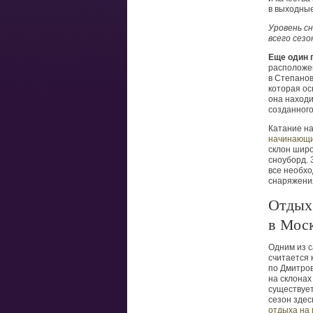
в выходные
Уровень с
всего сезо
Еще один 
расположен
в Степанов
которая ос
она находи
созданного
Катание на
начинающи
склон широ
сноуборд. 
все необхо
снаряжения
Отдых
в Моск
Одним из с
считается
по Дмитров
на склонах
существует
сезон здес
отдыха на