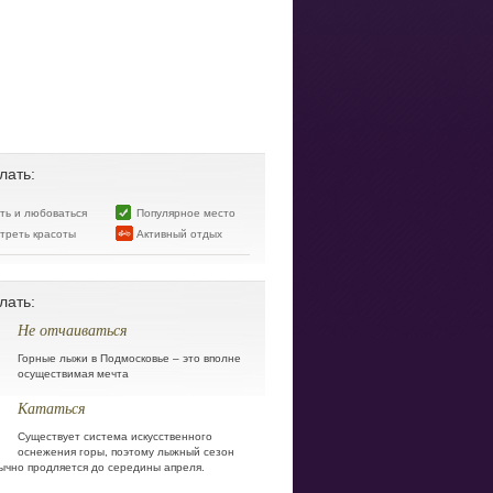
лать:
ять и любоваться
Популярное место
треть красоты
Активный отдых
лать:
Не отчаиваться
Горные лыжи в Подмосковье – это вполне
осуществимая мечта
Кататься
Существует система искусственного
оснежения горы, поэтому лыжный сезон
ычно продляется до середины апреля.