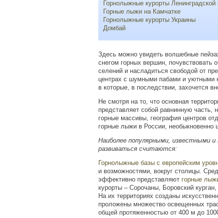
Горнолыжные курорты Ленинградской 
Горные лыжи на Камчатке
Горнолыжные курорты Украины
Домбай
Здесь можно увидеть волшебные пейза
снегом горных вершин, почувствовать 
селений и насладиться свободой от пр
центрах с шумными пабами и уютными 
в которые, в последствии, захочется вн
Не смотря на то, что основная террито
представляет собой равнинную часть, н
горные массивы, география центров о
горные лыжи в России, необыкновенно 
Наиболее популярными, известными и
развиваться считаются:
Горнолыжные базы с европейским уров
и возможностями, вокруг столицы. Сре
эффективно представляют
горные лыж
курорты – Сорочаны, Боровский курган,
На их территориях созданы искусственн
проложены множество освещенных трас
общей протяженностью от
400 м
до
100