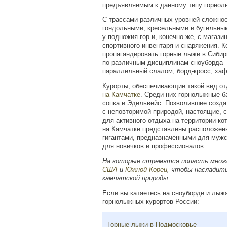
предъявляемым к данному типу горнол
С трассами различных уровней сложнос
гондольными, кресельными и бугельны
у подножия гор и, конечно же, с магази
спортивного инвентаря и снаряжения. 
пропагандировать горные лыжи в Сибир
по различным дисциплинам сноуборда –
параллельный слалом, борд-кросс, хаф-
Курорты, обеспечивающие такой вид от
на Камчатке
. Среди них горнолыжные б
сопка и Эдельвейс. Позволившие созда
с неповторимой природой, настоящие, 
для активного отдыха на территории к
на Камчатке представлены расположен
гигантами, предназначенными для мужск
для новичков и профессионалов.
На которые стремятся попасть множ
США
и
Южной Кореи
, чтобы насладить
камчатской природы.
Если вы катаетесь на сноуборде и лыжа
горнолыжных курортов России:
Горные лыжи в Подмосковье