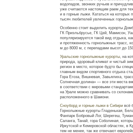
водопадов, звонких ручьев и причудлив
уже считаются настоящим раем для тех
и в горные лыжи. Кататься на которых 
тысяч любителей увлеченных горнолыж
Особенно стоит выделить курорты Домб
ГК Приэльбрусье, ГК Цей, Мамисон, Уа
популяризируется такой вид отдыха, ка
и протяженность горнолыжных трасс, ко
м
до
8000 м
, с перепадами высот до
15
Уральские горнолыжные курорты
, на к
природа, здоровый климат и чистый зим
регион в место, которое будто бы спец
главным видом спортивного отдыха ста
Гора Егоза, Вишневая, Завьялиха, трас
Солнечная долина» — все эти места вм
в соответствии с мировыми стандартам
на Урале можно сравнивать со склонам
расположенного в Шамони.
Сноуборд и горные лыжи в Сибири
всё 
Горнолыжные курорты Гладенькая, Бела
Фанпарк Бобровый Лог, Шерегеш, Туман
Саланга, Танай, гора Соболиная, котор
Иркутской и Кемеровской областях, в К
тем не менее, так же отвечают европей