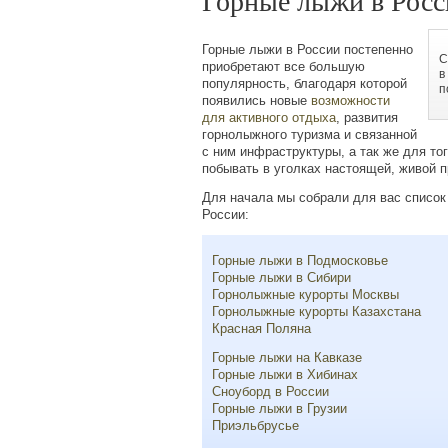
Горные лыжи в Росс
Горные лыжи в России постепенно
С
приобретают все большую
в
популярность, благодаря которой
п
появились новые
возможности
для активного отдыха
, развития
горнолыжного туризма и связанной
с ним инфраструктуры, а так же для то
побывать в уголках настоящей, живой 
Для начала мы собрали для вас список
России:
Горные лыжи в Подмосковье
Горные лыжи в Сибири
Горнолыжные курорты Москвы
Горнолыжные курорты Казахстана
Красная Поляна
Горные лыжи на Кавказе
Горные лыжи в Хибинах
Сноуборд в России
Горные лыжи в Грузии
Приэльбрусье