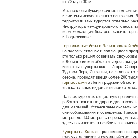
от
70 м
до
90 м
.
Установлены буксировочные подъемники
и системы искусственного оснежения. 
территории этих курортов отдельно рас
Инструктора международного класса пр
всем желающим быстрее освоить горны
и Подмосковье.
Горнолыжные базы в Ленинградской об
на пологих склонах и являющиеся прек
кто только решил осваивать сноуборды
в Ленинградской области. Здесь всегд
известные курорты как — Игора, Северн
Туутари Парк, Снежный, на склонах кот
сезона, проводят время более 200 тыс
горные лыжи
в Ленинградской области,
увлекательных видов активного отдыха
На всех курортах существуют различны
работают канатные дороги для взрослы
для малышей. Установлены системы ис
снегообразования и освещения. Трассы
метров
до
800 метров
с перепадом высо
здесь начинается в ноябре и заканчивае
Курорты на Кавказе
, расположенные ср
голубых ледников и субальпийских луг