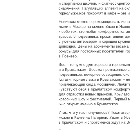
и спортивной школой, и фитнесс-центр
снаряжения. Нагулявших аппетит на ск
горнолыжников покормят в кафе – без и
Новичкам можно порекомендовать испыт
лыжи в Москве на склоне Узкое в Ясене
к себе тех, кто любит комфортное ката
трассы, 3 подъемника, прокат инвентар
с уютным интерьером и хорошей кухней
допоздна. Цены на абонементы весьма
бонусы для постоянных посетителей го
в Ясенево.
Все, что нужно для хорошего горнолыжн
и в Крылатском. Весьма протяженные с
подъемников, вечернее освещение, сис
Кстати, горные лыжи в Крылатском – не
привлекающий сюда москвичей. Любите
чувствуют себя в Крылатском комфортн
для отработки новых прыжков. Крылатс
красочных шоу и фестивалей. Первый 
был открыт именно в Крылатском.
Итак: что у нас получилось? Покататьс
можно в Канте на Нагорной, Узком в Яс
в Крылатском и спортсменов ждут на В