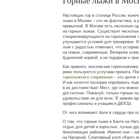
Горные лыжи в Мос
Настоящих гор в столице России, конечн
лыжи в Москве – это не фантастика, а 
привычной. В Москве есть несколько гд
на горных лыжах. Существует нескольк
специализирующихся на горнолыжном с
улучшаются условия для тренировок. 
лыж с радостью отмечают, что устаре
на новые, современные. Вечернее осве
будничной нормой, а не подарком к пра
Как правило, московские горнолыжники
реже пользуются услугами проката. По
горнолыжного снаряжения
– это целое 
И как хочется поскорее опробовать лыж
в их достоинствах! Мест, где это можно
достаточно. Пожалуй, только горные л
удовольствие не для всех. В зимнее в
профессионалы и учащиеся ДЮСШ.
От чего возникают боли в сердце при о
О том, что горные лыжи в Канте на Наг
отдых для детей и взрослых, лучше др
близлежащих районов. Именно они – за
на Нагорной. Спортивный клуб
«
Кант» м