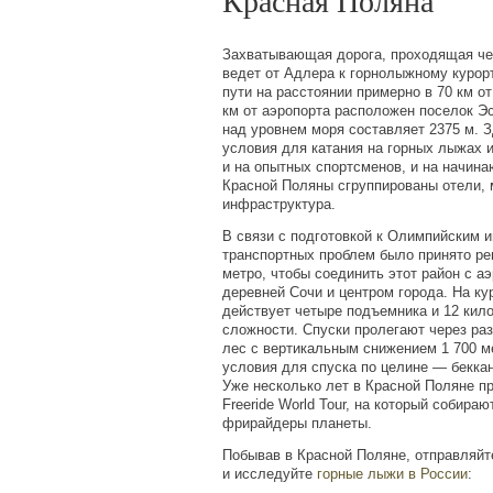
Красная Поляна
Захватывающая дорога, проходящая чер
ведет от Адлера к горнолыжному курор
пути на расстоянии примерно в 70 км о
км от аэропорта расположен поселок Э
над уровнем моря составляет 2375 м. 
условия для катания на горных лыжах 
и на опытных спортсменов, и на начин
Красной Поляны сгруппированы отели, 
инфраструктура.
В связи с подготовкой к Олимпийским и
транспортных проблем было принято ре
метро, чтобы соединить этот район с а
деревней Сочи и центром города. На к
действует четыре подъемника и 12 кил
сложности. Спуски пролегают через ра
лес с вертикальным снижением 1 700 м
условия для спуска по целине — бекка
Уже несколько лет в Красной Поляне п
Freeride World Tour, на который собира
фрирайдеры планеты.
Побывав в Красной Поляне, отправляйт
и исследуйте
горные лыжи в России
: