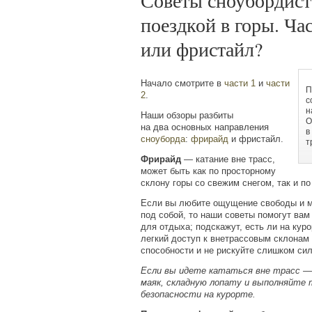
Советы сноубордист
поездкой в горы. Ча
или фристайл?
Начало смотрите в
части 1
и
части
П
2
.
с
н
Наши обзоры разбиты
О
на два основных направления
в
сноуборда
:
фрирайд
и фристайл.
т
Фрирайд
— катание вне трасс,
может быть как по просторному
склону горы со свежим снегом, так и по
Если вы любите ощущение свободы и мя
под собой, то наши советы помогут вам
для отдыха; подскажут, есть ли на куро
легкий доступ к внетрассовым склонам 
способности и не рискуйте слишком сил
Если вы идете кататься вне трасс —
маяк, складную лопату и выполняйте 
безопасности на кур
орте.