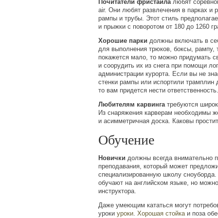
Почитатели фристайла
любят соревнов
air. Они любят развлечения в парках и
рампы и трубы. Этот стиль предполагае
и прыжки с поворотом от 180 до 1260 г
Хорошие парки
должны включать в се
для выполнения трюков, боксы, рампу, 
покажется мало, то можно придумать с
и соорудить их из снега при помощи ло
администрации курорта. Если вы не зна
стенки рампы или испортили трамплин 
то вам придется нести ответственность
Любителям карвинга
требуются широк
Из снаряжения карверам необходимы ж
и асимметричная доска. Каковы простит
Обучение
Новички
должны всегда внимательно п
преподавания, который может предложи
специализированную школу сноуборда.
обучают на английском языке, но можно
инструктора.
Даже умеющим кататься могут потребо
уроки
уроки
.
Хорошая стойка
и поза обе