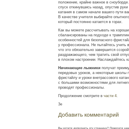
положение, крайне важное в сноуборде
спуск откинувшись назад, опустив рук
катания в самом начале вашего пути ва
В качестве учителя выбирайте опытног
который постоянно катается в горах.
Как вы можете рассчитывать на хороши
сбалансированы на подходе к трампли
особенностей для безопасного фристай
у профессионала. Не пытайтесь учить в
что это обязательно завершится ссорой
раздражающего, чем тратить свой отпус
в плохом настроении. Наслаждайтесь к
Начинающие лыжники
получат преим
передовых уроков, а некоторые школы 
фристайлу и уроки внетрассового ката
с большими возможностями для летнего
проводят профессионалы.
Продолжение смотрите в
части 4
.
3e
Добавить комментарий
Вы хотите дополнить эту страницу? Помогите на