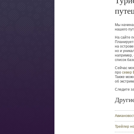
Тури
путе
Мы начина
нашего пут
На сайте 
Планирует
на острове
но и уника
например, 
список баз
Сейчас мо
про
север 
Также можн
об экстри
Следите за
Други
Авиановос
Трейлер но