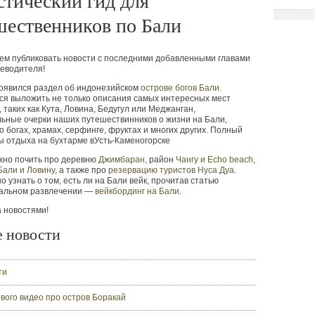
стический гид для
шественников по Бали
ем публиковать новости с последними добавленными главами
еводителя!
появился раздел об индонезийском
острове богов Бали
.
ся выложить не только описания самых интересных мест
, таких как Кута, Ловина, Бедугул или Меджанган,
льные очерки наших путешествинников о жизни на Бали,
о богах, храмах, серфинге, фруктах и многих других. Полный
ы отдыха на бухтарме вУсть-Каменогорске
жно почить про деревню
Джимбаран
, район
Чангу и Echo beach
,
Бали и Ловину
, а также про
резервацию туристов Нуса Дуа
.
о узнать о том, есть ли на Бали вейк, прочитав статью
мальном развлечении —
вейкбординг на Бали
.
 новостями!
е новости
ти
вого видео про остров Боракай