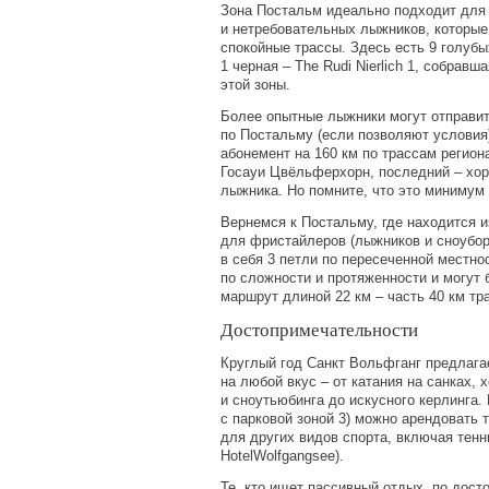
Зона Постальм идеально подходит для
и нетребовательных лыжников, которые
спокойные трассы. Здесь есть 9 голубых
1 черная – The Rudi Nierlich 1, собрав
этой зоны.
Более опытные лыжники могут отправит
по Постальму
(
если позволяют условия
абонемент на 160 км по трассам регион
Госауи Цвёльферхорн, последний – хо
лыжника. Но помните, что это минимум 
Вернемся к Постальму, где находится 
для фристайлеров
(
лыжников и сноубор
в себя 3 петли по пересеченной местно
по сложности и протяженности и могут
маршрут длиной 22 км – часть 40 км тра
Достопримечательности
Круглый год Санкт Вольфганг предлага
на любой вкус – от катания на санках, 
и сноутьюбинга до искусного керлинга. 
с парковой зоной 3) можно арендовать 
для других видов спорта, включая тенн
HotelWolfgangsee).
Те, кто ищет пассивный отдых, по дост