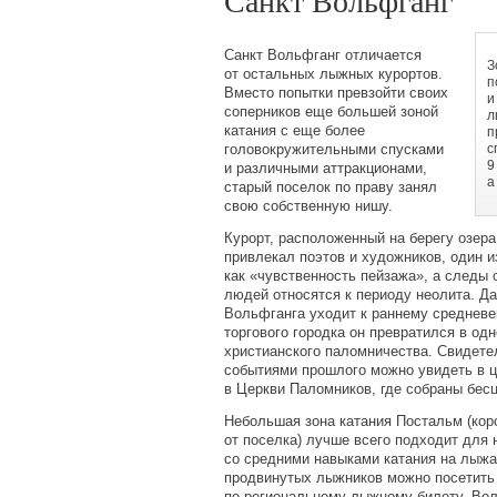
Санкт Вольфганг
Санкт Вольфганг отличается
З
от остальных лыжных курортов.
п
Вместо попытки превзойти своих
и
соперников еще большей зоной
л
катания с еще более
п
головокружительными спусками
с
9
и различными аттракционами,
а
старый поселок по праву занял
свою собственную нишу.
Курорт, расположенный на берегу озер
привлекал поэтов и художников, один и
как
«
чувственность пейзажа», а следы 
людей относятся к периоду неолита. Д
Вольфганга уходит к раннему средневе
торгового городка он превратился в од
христианского паломничества. Свидете
событиями прошлого можно увидеть в це
в Церкви Паломников, где собраны бес
Небольшая зона катания Постальм
(
кор
от поселка) лучше всего подходит для 
со средними навыками катания на лыжа
продвинутых лыжников можно посетить 
по региональному лыжному билету. Вол