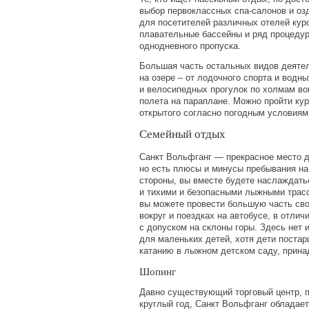
выбор первоклассных спа-салонов и оз
для посетителей различных отелей кур
плавательные бассейны и ряд процеду
однодневного пропуска.
Большая часть остальных видов деяте
на озере – от лодочного спорта и водн
и велосипедных прогулок по холмам во
полета на параплане. Можно пройти кур
открытого согласно погодным условиям
Семейный отдых
Санкт Вольфганг — прекрасное место д
но есть плюсы и минусы пребывания на 
стороны, вы вместе будете наслаждат
и тихими и безопасными лыжными трасс
вы можете провести большую часть сво
вокруг и поездках на автобусе, в отлич
с допуском на склоны горы. Здесь нет 
для маленьких детей, хотя дети поста
катанию в лыжном детском саду, прин
Шопинг
Давно существующий торговый центр, 
круглый год, Санкт Вольфганг обладае