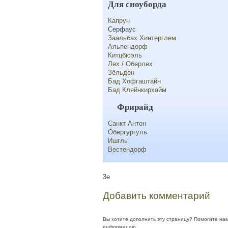
Для сноуборда
Капрун
Серфаус
Заальбах Хинтерглем
Альпендорф
Китцбюэль
Лех
/
Оберлех
Зёльден
Бад Хофгаштайн
Бад Кляйнкирхайм
Фрирайд
Санкт Антон
Обергургуль
Ишгль
Вестендорф
3e
Добавить комментарий
Вы хотите дополнить эту страницу? Помогите на
информацию.