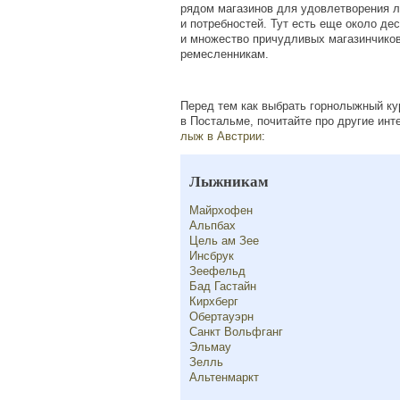
рядом магазинов для удовлетворения 
и потребностей. Тут есть еще около де
и множество причудливых магазинчико
ремесленникам.
Перед тем как выбрать горнолыжный ку
в Постальме, почитайте про другие ин
лыж в Австрии
:
Лыжникам
Майрхофен
Альпбах
Цель ам Зее
Инсбрук
Зеефельд
Бад Гастайн
Кирхберг
Обертауэрн
Санкт Вольфганг
Эльмау
Зелль
Альтенмаркт