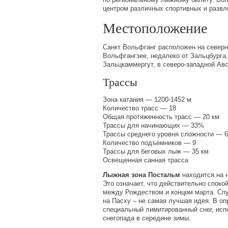
центром различных спортивных и развл
Местоположение
Санкт Вольфганг расположен на северн
Вольфгангзее, недалеко от Зальцбурга,
Зальцкаммергут, в северо-западной Авс
Трассы
Зона катания — 1200-1452 м
Количество трасс — 18
Общая протяженность трасс — 20 км
Трассы для начинающих — 33%
Трассы среднего уровня сложности — 
Количество подъемников — 9
Трассы для беговых лыж — 35 км
Освещенная санная трасса
Лыжная зона
Постальм
находится на 
Это означает, что действительно споко
между Рождеством и концом марта. Спу
на Пасху – не самая лучшая идея. В о
специальный лимитированный снег, исп
снегопада в середине зимы.