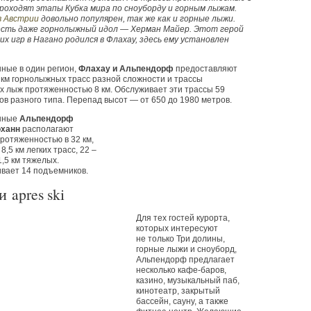
проходят этапы Кубка мира по сноуборду и горным лыжам.
в Австрии
довольно популярен, так же как и горные лыжи.
есть даже горнолыжный идол — Херман Майер. Этот герой
х игр в Нагано родился в Флахау, здесь ему установлен
ные в один регион,
Флахау и Альпендорф
предоставляют
 км горнолыжных трасс разной сложности и трассы
х лыж протяженностью 8 км. Обслуживает эти трассы 59
в разного типа. Перепад высот — от 650 до 1980 метров.
нные
Альпендорф
оханн
располагают
ротяженностью в 32 км,
8,5 км легких трасс, 22 –
1,5 км тяжелых.
вает 14 подъемников.
и apres ski
Для тех гостей курорта,
которых интересуют
не только Три долины,
горные лыжи и сноуборд,
Альпендорф предлагает
несколько кафе-баров,
казино, музыкальный паб,
кинотеатр, закрытый
бассейн, сауну, а также