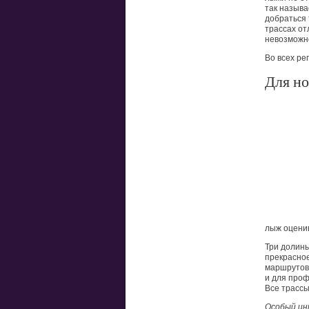
так назыв
добраться 
трассах от
невозможн
Во всех ре
Для но
лыж оцени
Три долин
прекрасно
маршрутов 
и для проф
Все трассы
Особый ин