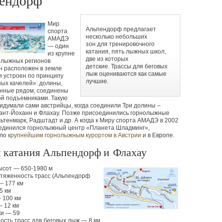
ендорф
Мир
Альпендорф предлагает
спорта
несколько небольших
АМАДЭ
зон для тренировочного
— один
катания, пять лыжных школ,
из крупне
две из которых
олыжных регионов
детские. Трассы для беговых
н расположен в земле
лыж оцениваются как самые
и устроен по принципу
лучшие.
ых качелей»: долины,
нные рядом, соединены
ой подъемниками. Такую
идумали сами австрийцы, когда соединили Три долины –
Сант-Йоханн и Флахау. Позже присоединились горнолыжные
ьтенмарк, Радштадт и др. А когда к Миру спорта АМАДЭ в 2002
оединился горнолыжный центр
«
Планета Шладминг»,
ало
крупнейшим горнолыжным курортом в Австрии
и в Европе.
 катания Альпендорф и Флахау
ысот — 650-1980 м
тяженность трасс
(
Альпендорф
— 177 км
5 км
 100 км
 12 км
и — 59
сть трасс для беговых лыж — 8 км