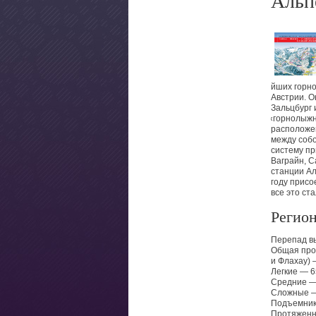
Альп
йших горн
Австрии. О
Зальцбург 
«
горнолыжн
расположе
между соб
систему пр
Ваграйн, 
станции Ал
году прис
все это ст
Регион
Перепад в
Общая про
и Флахау) 
Легкие — 6
Средние —
Сложные —
Подъемник
Протяженно