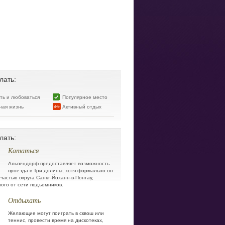
лать:
ять и любоваться
Популярное место
ная жизнь
Активный отдых
лать:
Кататься
Альпендорф предоставляет возможность
проезда в Три долины, хотя формально он
 частью округа Санкт-Йоханн-в-Понгау,
ого от сети подъемников.
Отдыхать
Желающие могут поиграть в сквош или
теннис, провести время на дискотеках,