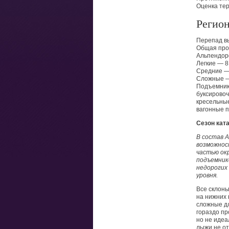
Оценка тер
Регион
Перепад в
Общая про
(
Альпендорф
Легкие — 8
Средние —
Сложные —
Подъемник
буксирово
кресельны
вагонные 
Сезон кат
В состав 
возможнос
частью ок
подъемник
недорогих
уровня.
Все склоны
на нижних 
сложные дл
гораздо пр
но не идеа
лыжи не от