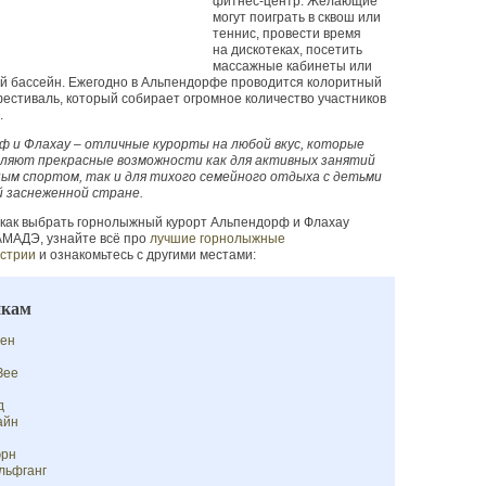
фитнес-центр. Желающие
могут поиграть в сквош или
теннис, провести время
на дискотеках, посетить
массажные кабинеты или
й бассейн. Ежегодно в Альпендорфе проводится колоритный
стиваль, который собирает огромное количество участников
.
ф и Флахау – отличные курорты на любой вкус, которые
ляют прекрасные возможности как для активных занятий
ым спортом, так и для тихого семейного отдыха с детьми
й заснеженной стране.
 как выбрать горнолыжный курорт Альпендорф и Флахау
АМАДЭ, узнайте всё про
лучшие горнолыжные
встрии
и ознакомьтесь с другими местами:
кам
ен
Зее
д
айн
эрн
льфганг