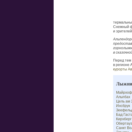
термальны
Снежный фе
и зрителей
Альпендор
предостав
горнолыжн
в сказочно
Перед тем
в регионе 
курорты А
Лыжни
Майрхоф
Альпбах
Цель ам 
Инсбрук
Зеефель
Бад Гаст
Кирхберг
Обертау
Санкт Во