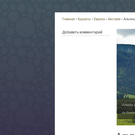
Главная
›
Курорты
›
Европа
›
Австрия
› Альпе
Добавить комментарий
Альпы 
ds Gurov