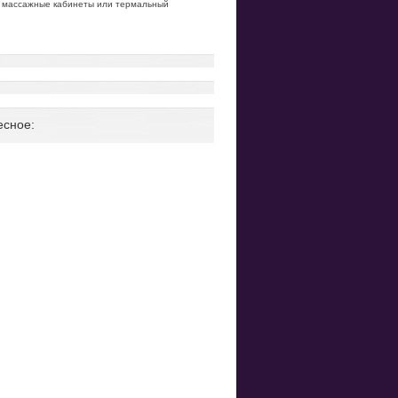
ь массажные кабинеты или термальный
есное: