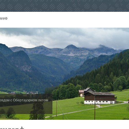
ндорф
рядом с Обертауэрном летом