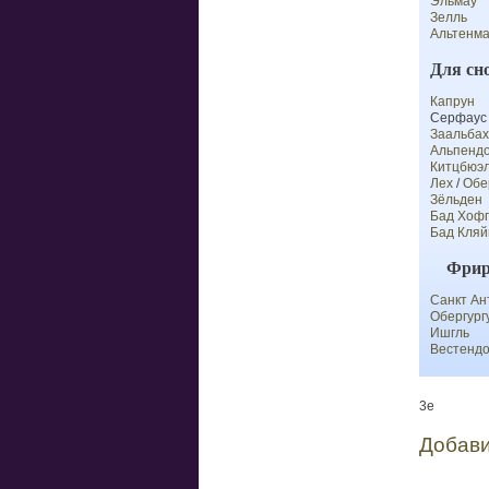
Эльмау
Зелль
Альтенма
Для сн
Капрун
Серфаус
Заальбах
Альпенд
Китцбюэ
Лех
/
Обе
Зёльден
Бад Хоф
Бад Кляй
Фрир
Санкт Ан
Обергург
Ишгль
Вестенд
3e
Добави