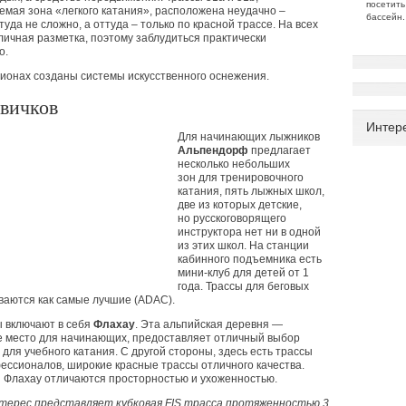
посетит
аемая зона
«
легкого катания», расположена неудачно –
бассейн.
туда не сложно, а оттуда – только по красной трассе. На всех
личная разметка, поэтому заблудиться практически
о.
гионах созданы системы искусственного оснежения.
вичков
Интер
Для начинающих лыжников
Альпендорф
предлагает
несколько небольших
зон для тренировочного
катания, пять лыжных школ,
две из которых детские,
но русскоговорящего
инструктора нет ни в одной
из этих школ. На станции
кабинного подъемника есть
мини-клуб для детей от 1
года. Трассы для беговых
ваются как самые лучшие
(ADAC
).
ы включают в себя
Флахау
. Эта альпийская деревня —
е место для начинающих, предоставляет отличный выбор
для учебного катания. С другой стороны, здесь есть трассы
ессионалов, широкие красные трассы отличного качества.
 Флахау отличаются просторностью и ухоженностью.
терес представляет кубковая FIS трасса протяженностью 3