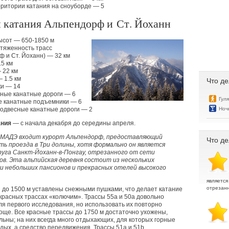
ритории катания на сноуборде — 5
 катания Альпендорф и Ст. Йоханн
ысот — 650-1850 м
тяженность трасс
 и Ст. Йоханн) — 32 км
.5 км
 22 км
 1.5 км
Что де
и — 14
чные канатные дороги — 6
Гул
е канатные подъемники — 6
Ноч
подвесные канатные дороги — 2
ания
— с начала декабря до середины апреля.
АМАДЭ входит курорт Альпендорф, предоставляющий
Что де
ть проезда в Три долины, хотя формально он является
руга Санкт-Йоханн-в-Понгау, отрезанного от сети
ов. Эта альпийская деревня состоит из нескольких
 и небольших пансионов и прекрасных отелей высокого
является
отрезанн
 до 1500 м уставлены снежными пушками, что делает катание
красных трассах
«
колючим». Трассы 55а и 50а довольно
я первого исследования, но использовать их повторно
още. Все красные трассы до 1750 м достаточно ухожены,
льны; на них всегда много отдыхающих, для которых горные
дых, а средство передвижения. Трассы 51а и 51b,