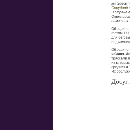
км. Здесь 
Сноуборд 
В стране 
Олимпийски
памятник.
Объединен
гостям 177
для беговы
подъемнико
Объедине
и Санкт-Й
трассами п
из которых 
средних и 
Их обслужи
Досуг 