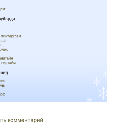
ркт
оуборда
 Хинтерглем
орф
ль
рлех
гаштайн
нкирхайм
айд
тон
уль
орф
ть комментарий