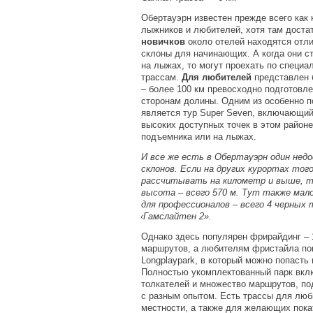
Обертауэрн известен прежде всего как
лыжников и любителей, хотя там доста
новичков
около отелей находятся отл
склоны для начинающих. А когда они с
на лыжах, то могут проехать по специ
трассам.
Для любителей
представлен 
– более 100 км превосходно подготовл
сторонам долины. Одним из особенно 
является тур Super Seven, включающий
высоких доступных точек в этом район
подъемника или на лыжах.
И все же есть в Обертауэрн один нед
склонов. Если на других курортах тог
рассчитывать на километр и выше, т
высота – всего 570 м. Тут также мал
для профессионалов – всего 4 черных
«
Гамслайтен 2».
Однако здесь популярен фрирайдинг – 
маршрутов, а любителям фристайла пон
Longplaypark, в который можно попасть
Полностью укомплектованный парк вкл
толкателей и множество маршрутов, п
с разным опытом. Есть трассы для люб
местности, а также для желающих пока