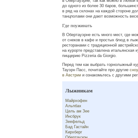
в Обертауэрне, так как можно в любой
до одного из более 30 баров, большинс
в ряд на склонах на каждой стороне до
танцполами они дают возможность весе
Где поужинать
В Обертауэрне есть много мест, где мо
от снеков в кафе и простых блюд в лы
ресторанами с традиционной австрийско
на курорте представлена итальянская 
пиццерию Pizzeria da Giorgio.
Перед тем как выбрать горнолыжный ку
Тауэрн Пасс, почитайте про другие
сно
в Австрии
и ознакомьтесь с другими ре
Лыжникам
Майрхофен
Альпбах
Цель ам Зее
Инсбрук
Зеефельд
Бад Гастайн
Кирхберг
Обертауэрн