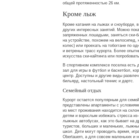
общей протяженностью 26 км.
Кроме лыж
Кроме катания на лыжах и сноуборде, 
других интересных занятий. Можно пока
запряженных лошадьми, заняться ски-б
на устройстве, похожем на велосипед,
колес) или проехать на тобоггане по о
и ветреных трасс курорта. Более опытн
искусства ски-кайтинга или попробовать
В спортивном комплексе поселка есть д
зал для игры в футбол и баскетбол, ко
центр. Доступны и другие виды развлече
бильярд, настольный теннис и дартс.
Семейный отдых
Курорт остается популярным для семей
представлены апартаменты с условиям
из мест проживания находится на склон
детям и взрослым избежать стресса из
лыжных автобусах, как это бывает на д
туристов, больших и маленьких, лыжны
школ. Дети могут проводить время, игра
Obertauern, а для совсем маленьких и 