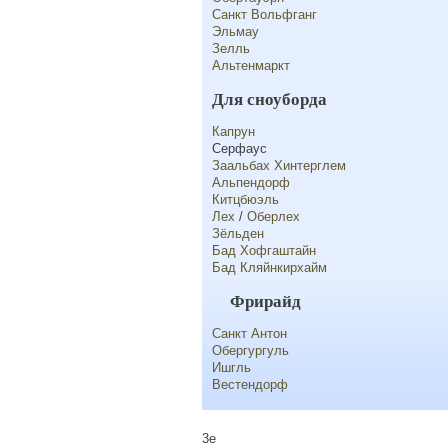
Санкт Вольфганг
Эльмау
Зелль
Альтенмаркт
Для сноуборда
Капрун
Серфаус
Заальбах Хинтерглем
Альпендорф
Китцбюэль
Лех
/
Оберлех
Зёльден
Бад Хофгаштайн
Бад Кляйнкирхайм
Фрирайд
Санкт Антон
Обергургуль
Ишгль
Вестендорф
3e