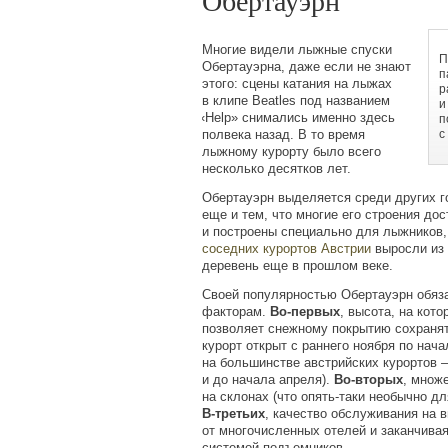
Обертауэрн
Многие видели лыжные спуски
П
Обертауэрна, даже если не знают
п
этого: сцены катания на лыжах
р
в клипе Beatles под названием
и
«Help
» снимались именно здесь
п
полвека назад. В то время
с
лыжному курорту было всего
несколько десятков лет.
Обертауэрн выделяется среди других 
еще и тем, что многие его строения до
и построены специально для лыжников,
соседних курортов Австрии
выросли из
деревень еще в прошлом веке.
Своей популярностью Обертауэрн обяз
факторам.
Во-первых
, высота, на кот
позволяет снежному покрытию сохраня
курорт открыт с раннего ноября по нач
на большинстве австрийских курортов 
и до начала апреля).
Во-вторых
, множ
на склонах
(
что опять-таки необычно д
В-третьих
, качество обслуживания на 
от многочисленных отелей и заканчива
системой подъемников.