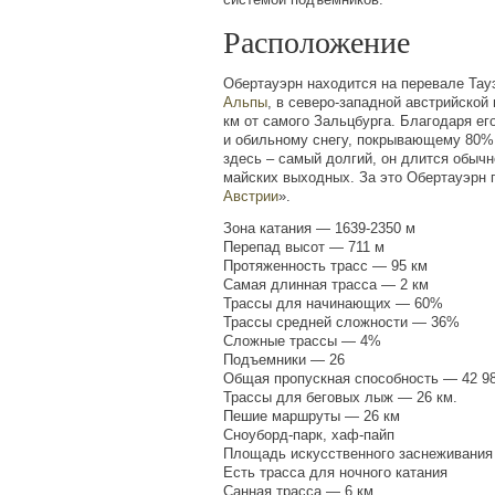
Расположение
Обертауэрн находится на перевале Тау
Альпы
, в северо-западной австрийской
км от самого Зальцбурга. Благодаря е
и обильному снегу, покрывающему 80%
здесь – самый долгий, он длится обычн
майских выходных. За это Обертауэрн 
Австрии
».
Зона катания — 1639-2350 м
Перепад высот — 711 м
Протяженность трасс — 95 км
Самая длинная трасса — 2 км
Трассы для начинающих — 60%
Трассы средней сложности — 36%
Сложные трассы — 4%
Подъемники — 26
Общая пропускная способность — 42 98
Трассы для беговых лыж — 26 км.
Пешие маршруты — 26 км
Сноуборд-парк, хаф-пайп
Площадь искусственного заснеживани
Есть трасса для ночного катания
Санная трасса — 6 км