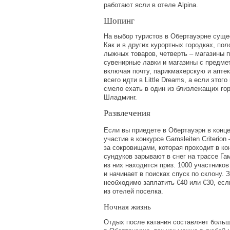
работают ясли в отеле Alpina.
Шопинг
На выбор туристов в Обертауэрне суще
Как и в других курортных городках, пол
лыжных товаров, четверть – магазины п
сувенирные лавки и магазины с предме
включая почту, парикмахерскую и апте
всего идти в Little Dreams, а если этог
смело ехать в один из близлежащих го
Шладминг.
Развлечения
Если вы приедете в Обертауэрн в конце
участие в конкурсе Gamsleiten Criterion
за сокровищами, которая проходит в ко
сундуков зарывают в снег на трассе Га
из них находится приз. 1000 участнико
и начинает в поисках спуск по склону. 
необходимо заплатить €40 или €30, ес
из отелей поселка.
Ночная жизнь
Отдых после катания составляет боль