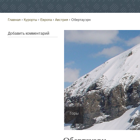
Главная
›
Курорты
›
Европа
›
Австрия
› Обертауэрн
Добавить комментарий
Горы