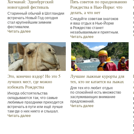
Хогманай: Эдинбургский
Пять советов по празднованию
новогодний фестиваль
Рождества в Нью-Йорке: что
делать, а что нет
Старинный обычай в Шотландии
встречать Новый Год сегодня
Следуйте советам знатоков
стал крупнейшим зимним
и ваш отдых в Нью-Йорке
фестивалем.
в Рождество станет
Читать далее
незабываемым и приятным.
Читать далее
Это, конечно вздор! Но это 5
Лучшие лыжные курорты для
лучших мест, где можно
тех, кто не катается на лыжах
избежать Рождества
Для тех кто любит отдых
по спокойней есть множество
Иногда обстоятельства
заслуживающих внимание
складываются так, что самые
предложений.
любимые праздники приходится
Читать далее
встречать в пути или ещё лучше
там где о них никто и слышал.
Читать далее