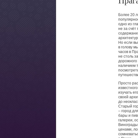
Праг
Более 20 л
популярно
одно из гл
не за счёт
содержани
архитектур
Но если в
в голову м
часов в Пр
не столь з
дорожного 
наличием т
посмотреть
путешеств
Просто рас
известного
изучать ег
своей архи
до неоклас
Старый гор
– город д
бары и пив
галереи, о
Винограды,
ценами, ло
сомневатьс