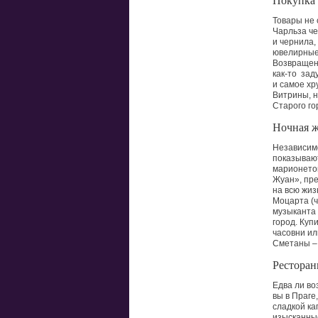
Покупка 
Товары не 
Чарльза че
и чернила,
ювелирные 
Возвращени
как-то
заду
и самое хр
Витрины, 
Старого го
Ночная ж
Независимо
показывают
марионето
Жуан», пре
на всю жиз
Моцарта
(
музыканта 
город. Куп
часовни ил
Сметаны – 
Ресторан
Едва ли во
вы в Праге
сладкой ка
изысканные