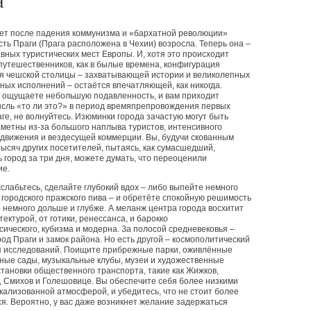
а
ет после падения коммунизма и
«
бархатной революции»
сть Праги
(
Прага расположена в Чехии) возросла. Теперь она –
авных туристических мест Европы. И, хотя это происходит
 путешественников, как в былые времена, конфигурация
я чешской столицы – захватывающей истории и великолепных
ных исполнений – остаётся впечатляющей, как никогда.
ы ощущаете небольшую подавленность, и вам приходит
ысль
«
то ли это?» в период времяпрепровождения первых
аге, не волнуйтесь. Изюминки города зачастую могут быть
аметны из-за большого наплыва туристов, интенсивного
движения и вездесущей коммерции. Вы, будучи скованным
ысяч других посетителей, пытаясь, как сумасшедший,
 город за три дня, можете думать, что переоценили
ие.
слабьтесь, сделайте глубокий вдох – либо выпейте немного
 городского пражского пива – и обретёте спокойную решимость
о немного дольше и глубже. А меланж центра города восхитит
тектурой, от готики, ренессанса, и барокко
сического, кубизма и модерна. За полосой средневековья –
од Праги и замок района. Но есть другой – космополитический
ля исследований. Поищите прибрежные парки, оживлённые
ные сады, музыкальные клубы, музеи и художественные
становки общественного транспорта, такие как Жижков,
 Смихов и Голешовице. Вы обеспечите себя более низкими
кализованной атмосферой, и убедитесь, что не стоит более
я. Вероятно, у вас даже возникнет желание задержаться