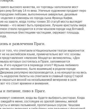
товаров.
самого высокого качества, но торговцы заполонили мост
рез реку Влтаву 14-го века. Уличные художники продают перо
 городские пейзажи, выполненные акварелью, дешевые
изделия и сувениры из города сына Франца Кафки.
е на закате, когда толпы тонких 30 статуй моста выглядят
мчиво – что может быть прекраснее. Лучшие кристаллы мира
упкое стекло продаются в этом чешском городе над Влтавой.
наполненные блестящими частицами, окружают площадь
рода.
изнь и развлечения Праги.
 от того, что спектакли в Национальном театре марионеток
 не на английском языке, примечательно вот что: основы
к представления
«
явление Моцарта» великолепны,
«
Дон
мьера которых состоялась в Праге, запоминается
нь. И кто нуждается в переводе этого? Музыка любимого
чувство, несомненно, было взаимным) в родном городе
Дворжака регулярно воспроизводится, а на концертах на весь
ить недорогие билеты на спектакли в славный город Старой
и оказаться весной на незабываемой вечеринке в зале
вот что стоит времени и внимания.
ы и питание, пиво в Праге.
зникнут сомнения, когда вы будете выбирать ресторан. Когда
, ожидайте меню, состоящее из зрелой свинины, мягкой
пусты и мягких пельменей, пропитанных соусом. Чешские
 десерты включают в себя блины или пельмени с фруктовой