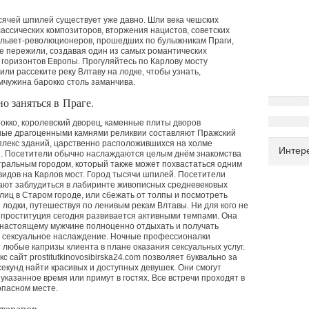
сячей шпилей существует уже давно. Шли века чешских
лассических композиторов, вторжения нацистов, советских
ельвет-революционеров, прошедших по булыжникам Праги,
е пережили, создавая один из самых романтических
 горизонтов Европы. Прогуляйтесь по Карлову мосту
 или рассеките реку Влтаву на лодке, чтобы узнать,
мчужина барокко столь заманчива.
о заняться в Праге.
окко, королевский дворец, каменные плиты дворов
ные драгоценными камнями реликвии составляют Пражский
плекс зданий, царственно расположившихся на холме
Интер
й. Посетители обычно наслаждаются целым днём знакомства
тральным городом, который также может похвастаться одним
видов на Карлов мост. Город тысячи шпилей. Посетители
ают заблудиться в лабиринте живописных средневековых
иц в Старом городе, или сбежать от толпы и посмотреть
з лодки, путешествуя по ленивым рекам Влтавы. Ни для кого не
о проституция сегодня развивается активными темпами. Она
 настоящему мужчине полноценно отдыхать и получать
 сексуальное наслаждение. Ночные профессионалки
любые капризы клиента в плане оказания сексуальных услуг.
кс сайт prostitutkinovosibirska24.com позволяет буквально за
секунд найти красивых и доступных девушек. Они смогут
 указанное время или примут в гостях. Все встречи проходят в
опасном месте.