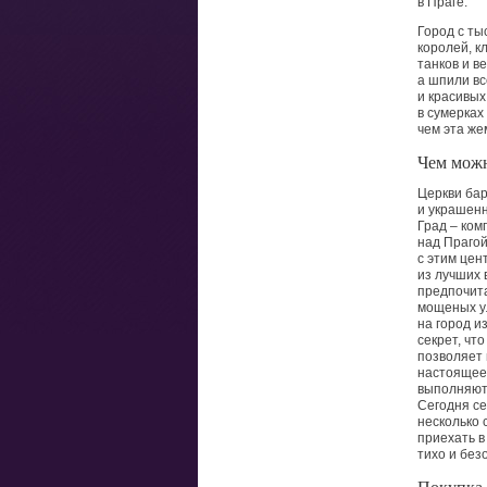
в Праге.
Город с ты
королей, к
танков и в
а шпили вс
и красивых
в сумерках
чем эта же
Чем можн
Церкви бар
и украшен
Град – ком
над Праго
с этим цен
из лучших 
предпочит
мощеных ул
на город и
секрет, чт
позволяет
настоящее
выполняют 
Сегодня се
несколько 
приехать в
тихо и без