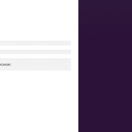
есное: