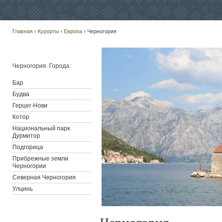
Главная
›
Курорты
›
Европа
› Черногория
Черногория. Города:
Бар
Будва
Герцег-Нови
Котор
Национальный парк
Дурмитор
Подгорица
Прибрежные земли
Черногории
Северная Черногория
Улцинь