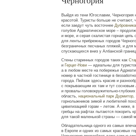
Черногория
Выйдя из тени Югославии, Черногория 
красотой. Туристы больше не считают, ч
если заедут чуть восточнее
Дубровника
голубое Адриатическое море – продолж
и море, и серая скалистая горная цепь
для ленты прибрежных городов Черног
безграничных песчаных пляжей, и для 
спускающихся вниз у Албанской границ
Стены старинных городов таких как
Ста
и
Герцег-Нови
— идеальны для туристов
а в любом месте на побережье Адриати
номер в частной гостинице в беззаботн
города. Пейзаж здесь красив и разнооб
с покрывающим их там и тут сосновым 
и провалы головокружительно-глубоких
область,
национальный парк Дурмитор
,
горнолыжников зимой и любителей пох
цивилизацией горам – летом. А ниже, в
гребцы на рафтах пытаются покорить кр
для такой маленькой страны — самой м
Обладательница одного из самых впеч
в Европе и одних из самых красивых го
Черногория превзойдет даже самые с