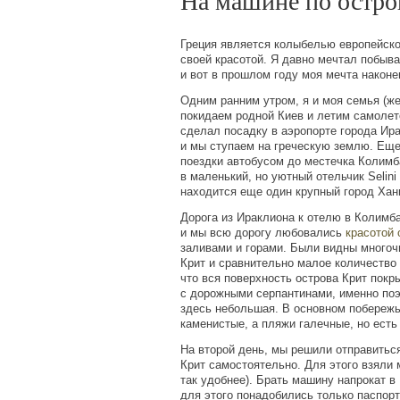
На машине по остро
Греция является колыбелью европейско
своей красотой. Я давно мечтал побыва
и вот в прошлом году моя мечта наконе
Одним ранним утром, я и моя семья
(
же
покидаем родной Киев и летим самолет
сделал посадку в аэропорте города Ир
и мы ступаем на греческую землю. Еще
поездки автобусом до местечка Колимб
в маленький, но уютный отельчик Selini
находится еще один крупный город Хан
Дорога из Ираклиона к отелю в Колимб
и мы всю дорогу любовались
красотой 
заливами и горами. Были видны много
Крит и сравнительно малое количество
что вся поверхность острова Крит покр
с дорожными серпантинами, именно по
здесь небольшая. В основном побереж
каменистые, а пляжи галечные, но есть
На второй день, мы решили отправиться
Крит самостоятельно. Для этого взяли
так удобнее). Брать машину напрокат в
для этого понадобились только паспорт