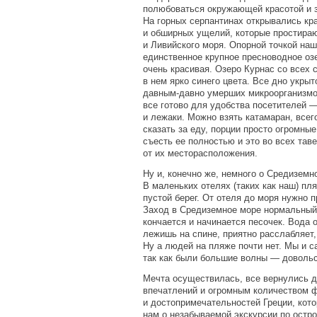
полюбоваться окружающей красотой и з
На горных серпантинах открывались кр
и обширных ущелий, которые простира
и Ливийского моря. Опорной точкой на
единственное крупное пресноводное оз
очень красивая. Озеро Курнас со всех 
в нем ярко синего цвета. Все дно укры
давным-давно умерших микроорганизмов
все готово для удобства посетителей 
и лежаки. Можно взять катамаран, всег
сказать за еду, порции просто огромны
съесть ее полностью и это во всех тав
от их месторасположения.
Ну и, конечно же, немного о Средиземн
В маленьких отелях
(
таких как наш) пл
пустой берег. От отеля до моря нужно п
Заход в Средиземное море нормальный,
кончается и начинается песочек. Вода о
лежишь на спине, приятно расслабляет,
Ну а людей на пляже почти нет. Мы и с
так как были большие волны — доволь
Мечта осуществилась, все вернулись 
впечатлений и огромным количеством 
и достопримечательностей Греции, кот
нам о незабываемой экскурсии по остро