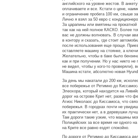
английского на уровне жестов. В анкет
оплачиваете и все. Кстати о цене, наим
и ограничение пробега 100 км, свыше з
Лично я взял за 50 евро с кондиционеро
За царапины или вмятины на прокатной
так как на ней полное КАСКО. Более то
вас не должны волновать. В случаи ав
в контору и сказать, где стоит автомоб
после использования еще проще. Приез
оставляете машину на стоянке, а ключи
Желательно, чтобы в баке было бензина
как и при получении. Но у нас никто не
не видел, чтобы у кого-то проверяли), 
Машина кстати, абсолютно новая Hyunda
За день мы накатали до 200 км, исколе
все побережье от Ретимно до Киссамос
Элеохора, который находится на Ливий
дорог на острове Крит нет, разве что ф
Агиос Николаос до Киссамоса, что связ
побережья. В городках почти не увидиш
их практически нет, а в деревушки луч
Там дороги такие узкие, что машины мог
Полицейских за все время ни одного на
на Крите все равно ездят спокойно.
По дороге от Ретимно до Киссамоса де