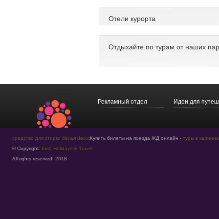
Отели курорта
Отдыхайте по турам от наших пар
Рекламный отдел
Идеи для путеш
средство для стирки белья deox
;Купить билеты на поезда ЖД онлайн -
туры в калинин
© Copyright:
Evro Holidays & Travel
All rights reserved. 2018