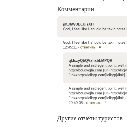
Комментарии
pKJfiWUBLUjsXH
God, I feel like I shuold be takin notes
God, I feel like I shuold be takin note
12:45:11 ·
ответить
·
#
qkfczyQbQVzhxbLMPQR
A simple and initllegent point, wel
http://bcugyqjla.com [url=http://kcj
[link=http://leikyp.com]leikyp[/link]
A simple and initllegent point, wel
http://bcugyqjla.com [url=http://kcj
[link=http://leikyp.com]leikyp[/link 
20:49:05 ·
ответить
·
#
Другие отчёты туристов