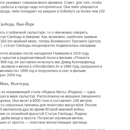
ти занимает слишком много времени. Совет: для того, чтобы
о работы в городе надо поторопиться. Они либо убираются
орода, либо попадают на аукцион в Sotheby's за более чем 100
 Свободы, Нью-Йорк
ить о публичной скульптуре, то о чём можно говорить
татуе Свободы в Америке. Как, возможно, наиболее зримым
 США
(
по крайней мере, теперь Всемирного Торгового Центра
), статуя Свободы неоднократно подвергалась нападкам.
очти взорван после нападения Германии в 1916 году,
 зарытая в радиоактивный песок в фильме
«
Планете
968 год, её заставлял исчезнуть маг Дэвид Копперфильд
, вызвали к жизни в
«Ghostbusters
II» в 1989 году, разрушена в
исимости» 1996 год и погрузились в снег, в фильме
ра» 2004 год.
 Мать, Волгоград
а из нержавеющей стали
«
Родина Мать»
(
Родина) — одна
ших в мире скульптур. Расположена на вершине священного
ргана. Она весит в 8000 тонн и составляет 108 метров
сть серьезные причины для гигантских масштабов: Россия
0 миллионов душ во время Второй мировой войны.
ию со спокойной красотой Статуи Свободы, Родина
 дюйм мощи и ярости. Потрясая огромным мечом,
ошен от ярости, — поистине впечатляющее зрелище.