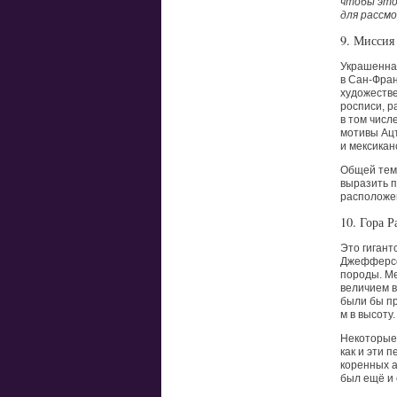
чтобы это
для рассм
9. Миссия
Украшенна
в Сан-Фран
художестве
росписи, р
в том числ
мотивы Ацт
и мексикан
Общей темо
выразить п
расположен
10. Гора 
Это гигант
Джефферсон
породы. М
величием в
были бы пр
м в высоту.
Некоторые 
как и эти 
коренных а
был ещё и 