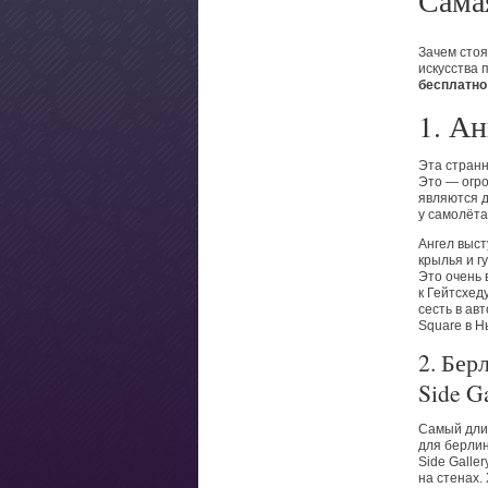
Сама
Зачем стоя
искусства 
бесплатно
1. Ан
Эта странн
Это — огро
являются д
у самолёт
Ангел выст
крылья и г
Это очень 
к Гейтсхед
сесть в ав
Square в Н
2. Бер
Side G
Самый дли
для берлин
Side Galle
на стенах.