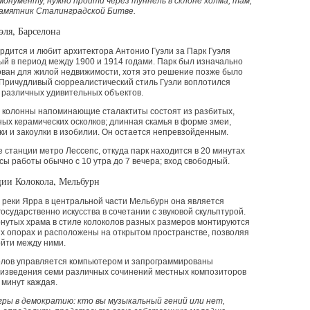
монументу, нужно пройти через туннель в склоне холма, там,
памятник Сталинградской Битве.
эля, Барселона
рдится и любит архитектора Антонио Гуэли за Парк Гуэля
й в период между 1900 и 1914 годами. Парк был изначально
ван для жилой недвижимости, хотя это решение позже было
 Причудливый сюрреалистический стиль Гуэли воплотился
 различных удивительных объектов.
 колонны напоминающие сталактиты состоят из разбитых,
ых керамических осколков; длинная скамья в форме змеи,
лки и закоулки в изобилии. Он остается непревзойденным.
станции метро Лессепс, откуда парк находится в 20 минутах
сы работы обычно с 10 утра до 7 вечера; вход свободный.
ции Колокола, Мельбурн
 реки Ярра в центральной части Мельбурн она является
осударственно искусства в сочетании с звуковой скульптурой.
нутых храма в стиле колоколов разных размеров монтируются
х опорах и расположены на открытом пространстве, позволяя
йти между ними.
колов управляется компьютером и запрограммированы
оизведения семи различных сочинений местных композиторов
 минут каждая.
гры в демократию: кто вы музыкальный гений или нет,