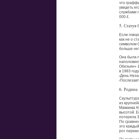
что граффи
увидеть ег
службами г
000 £.
5. Статуя
Если говор
как не о с
символом
больше нет
Она была п
наполовину
Обезьян» 1
в 1983 году
«
День Незав
«
Послезавт
6. Родина
Скульптур
из крупней
Мамаева Ку
высотой. Е
потеряла 3
По сравнен
это каждый
рот перек