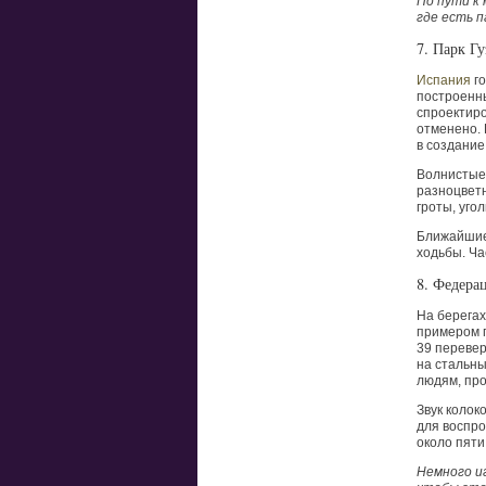
По пути к 
где есть 
7. Парк Гу
Испания
го
построенны
спроектиро
отменено.
в создание
Волнистые
разноцветн
гроты, уго
Ближайшие 
ходьбы. Ча
8. Федера
На берегах
примером г
39 перевер
на стальны
людям, про
Звук коло
для воспр
около пяти
Немного и