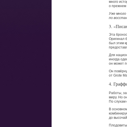
много исто
о прежнем
Уже много
по восста
3.
«
Писа
Эта бронзо
Оригинал б
был этим к
предоставл
Для национ
иногда оде
он может п
Он повёрну
от Grote M
4. Графф
Работы, за
миру. Но о
По слухам 
В основном
комбинируе
до высочай
Плодовитый