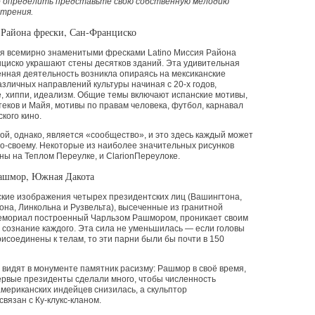
 определить представьте свою собственную мелодию
отрения.
 Района фрески, Сан-Франциско
я всемирно знаменитыми фресками Latino Миссия Района
циско украшают стены десятков зданий. Эта удивительная
нная деятельность возникла опираясь на мексиканские
азличных направлений культуры начиная с 20-х годов,
е, хиппи, идеализм. Общие темы включают испанские мотивы,
еков и Майя, мотивы по правам человека, футбол, карнавал
ского кино.
й, однако, является
«
сообщество», и это здесь каждый может
о-своему. Некоторые из наиболее значительных рисунков
ы на Теплом Переулке, и ClarionПереулоке.
Рашмор, Южная Дакота
ские изображения четырех президентских лиц
(
Вашингтона,
а, Линкольна и Рузвельта), высеченные из гранитной
емориал построенный Чарльзом Рашмором, проникает своим
 сознание каждого. Эта сила не уменьшилась — если головы
исоединены к телам, то эти парни были бы почти в 150
видят в монументе памятник расизму: Рашмор в своё время,
первые президенты сделали много, чтобы численность
мериканских индейцев снизилась, а скульптор
связан с Ку-клукс-кланом.