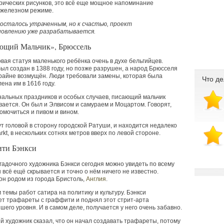
рических рисунков, это всё еще мощное напоминание
 железном режиме.
 осталось утраченным, но к счастью, проект
новлению уже разрабатывается.
ющий Мальчик», Брюссель
вая статуя маленького ребёнка очень в духе бельгийцев.
ыл создан в 1388 году, но позже разрушен, а народ Брюсселя
райне возмущён. Люди требовали замены, которая была
Что де
ена им в 1616 году.
альных праздников и особых случаев, писающий мальчик
вается. Он был и Элвисом и самураем и Моцартом. Говорят,
омочиться и пивом и вином.
т головой в сторону городской Ратуши, и находится недалеко
arkt, в нескольких сотнях метров вверх по левой стороне.
ити Бэнкси
гадочного художника Бэнкси сегодня можно увидеть по всему
н всё ещё скрывается и точно о нём ничего не известно.
он родом из города Бристоль,
Англия
.
 темы работ сатира на политику и культуру. Бэнкси
т трафареты с граффити и поднял этот стрит-арта
шего уровня. И в самом деле, получается у него очень забавно.
 художник сказал, что он начал создавать трафареты, потому