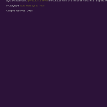
футзальная обувь
футзальные мячи
mercurial.com.ua от интернет-магазина . Ворота
© Copyright:
Evro Holidays & Travel
All rights reserved. 2018