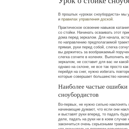
Урок о стойке сноуб
В прошлых
«
уроках сноубордиста» мы 
и
правилах управления доской
.
Практическое освоение навыков катани
со стойки. Начинать осваивать этот при
дома перед зеркалом. Для начала, вста
по направлению предполагаемой траект
прямая, руки перед собой, слегка согну
вы держитесь за воображаемый поручен
слегка согните в коленях. Выполнить в
зеркалом, не составит для вас ни какой
однако на склоне, не все так просто ка
перейдя на снег, нужно избегать повто
которые совершает большинство начин
Наиболее частые ошибки
сноубордистов
Во-первых, не нужно сильно наклонять 
начинающие думают, что если они накл
и выставят руки вперед, то падать буд
деле, падать на руки ни в коем случае 
закончиться очень серьезными травмам
что окончательно потеряли равновесие,