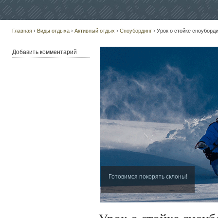
Главная
›
Виды отдыха
›
Активный отдых
›
Сноубординг
› Урок о стойке сноуборд
Добавить комментарий
Готовимся покорять склоны!