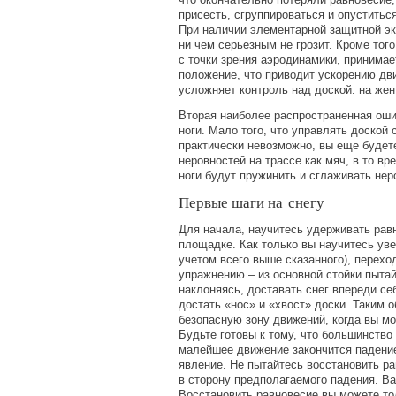
присесть, сгруппироваться и опуститься
При наличии элементарной защитной эк
ни чем серьезным не грозит. Кроме того
с точки зрения аэродинамики, принимае
положение, что приводит ускорению дв
усложняет контроль над доской. на же
Вторая наиболее распространенная ош
ноги. Мало того, что управлять доской 
практически невозможно, вы еще будете
неровностей на трассе как мяч, в то вр
ноги будут пружинить и сглаживать нер
Первые шаги на снегу
Для начала, научитесь удерживать равн
площадке. Как только вы научитесь ув
учетом всего выше сказанного), перех
упражнению – из основной стойки пытай
наклоняясь, доставать снег впереди се
достать
«
нос» и
«
хвост» доски. Таким 
безопасную зону движений, когда вы м
Будьте готовы к тому, что большинство
малейшее движение закончится падени
явление. Не пытайтесь восстановить ра
в сторону предполагаемого падения. Ва
Восстановить равновесие вы можете то