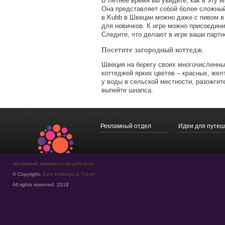
В летнее время вы увидите, как в эту и
Она представляет собой более сложный
в
Kubb
в Швеции можно даже с пивом в 
для новичков. К игре можно присоедини
Следите, что делают в игре ваши партн
Посетите загородный коттедж
Швеция на берегу своих многочисленны
коттеджей ярких цветов – красных, жел
у воды в сельской местности, разожгите
выпейте шнапса.
Рекламный отдел
Идеи для путеш
пробковый компенсатор для пола
© Copyright:
Evro Holidays & Travel
All rights reserved. 2018