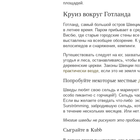
площадей.
Круиз вокруг Готланда
Готланд, самый большой остров Швеции
в летнее время. Паром прибывает в ср
Висбю, где старые городские стены все
выставлены на всеобщее обозрение. К 
велосипедов и снаряжения, кемпинги.
Путешествовать следует на юг, захват
угодья и леса, останавливаясь, чтобы 
деревенские церкви. Законы Швеции п
практически везде
, если это не земля ч
Попробуйте некоторые местные
Шведы любят свою сельдь и маринуют 
(
особо пикантно с горчицей!). Сельдь ч
Если вы желаете отведать
что-либо
экз
Surstr
ö
mming
, забродившую сельдь, ко
в течение нескольких месяцев. Или не
Многие шведы не рискуют это пробов
Сыграйте в
Kubb