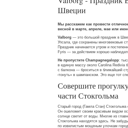
Valborg - Праздник 
Швеции
Мы расскажем как провести отлично
весной в марте, апреле, мае или июн
Valborg
— это большой праздник в Швец
Упсала, где сохранены многовековые с
Праздник начинается утром и постепен
Fyris
— за действием хорошо наблюдать
Не пропустите
Champagnegalopp
: ты
в единую массу около
Carolina
Redivia
б
с балкона — броситься в ближайший ст
«
тонуть» в шампанском. Это еще тот сп
Совершите прогулку
части Стокгольма
Старый город
(
Гамла Стан) Стокгольма 
Он ошеломит своим красивым видом осо
солнце светит от воды. Многие из гла
Стокгольма находятся здесь. Не забудь
по извилистым мощеным улочкам город