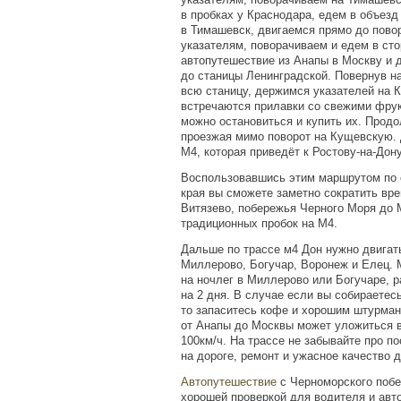
в пробках у Краснодара, едем в объезд
в Тимашевск, двигаемся прямо до пово
указателям, поворачиваем и едем в ст
автопутешествие из Анапы в Москву и 
до станицы Ленинградской. Повернув н
всю станицу, держимся указателей на 
встречаются прилавки со свежими фрук
можно остановиться и купить их. Прод
проезжая мимо поворот на Кущевскую.
М4, которая приведёт к Ростову-на-Дону
Воспользовавшись этим маршрутом по 
края вы сможете заметно сократить вре
Витязево, побережья Черного Моря до 
традиционных пробок на М4.
Дальше по трассе м4 Дон нужно двигат
Миллерово, Богучар, Воронеж и Елец. 
на ночлег в Миллерово или Богучаре, 
на 2 дня. В случае если вы собираетесь
то запаситесь кофе и хорошим штурма
от Анапы до Москвы может уложиться в
100км/ч. На трассе не забывайте про 
на дороге, ремонт и ужасное качество 
Автопутешествие
с Черноморского побе
хорошей проверкой для водителя и авт