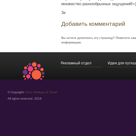
множество разнообрызных ощущений!=
3e
Добавить комментарий
Вы хотите дополнить эту страницу? Помогите на
информацию.
Рекламный отдел
Идеи для путеш
© Copyright:
Evro Holidays & Travel
All rights reserved. 2018