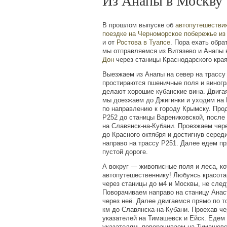
Из Анапы в Москву
В прошлом выпуске об
автопутешестви
поездке на Черноморское побережье
из
и от
Ростова в Туапсе
. Пора ехать обра
мы отправляемся из Витязево и Анапы 
Дон
через станицы Краснодарского края
Выезжаем из Анапы на север на трассу 
простираются пшеничные поля и виногра
делают хорошие кубанские вина. Двигая
мы доезжаем до Джигинки и уходим на
по направлению к городу Крымску. Про
Р252 до станицы Варениковской, после
на Славянск-на-Кубани. Проезжаем чере
до Красного октября и достигнув серед
направо на трассу Р251. Далее едем пр
пустой дороге.
А вокруг — живописные поля и леса, к
автопутешественнику! Любуясь красота
через станицы до м4 и Москвы, не след
Поворачиваем направо на станицу Ана
через неё. Далее двигаемся прямо по т
км до Славянска-на-Кубани. Проехав че
указателей на Тимашевск и Ейск. Едем 
указателям, поворачиваем на Тимашевс