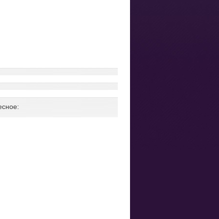
есное: