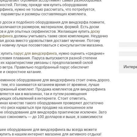
предлагают огромный ассортимент самых разнообразных
остей. Потому, прежде чем купить оборудование
рфинга, нужно не только рассчитать, что потребуется,
ь параметры и размеры составляющих комплекта.
 досок и подобного оборудования для виндсерфа помните,
различаются размером, материалом, формой. Есть доски
ков и для опытных серфингистов. Желающие купить
доску
ерфинга
должны учитывать также свою комплекцию. Неудачно
я доска вместо удовольствия доставит мучение. Потому
е новичку лучше посоветоваться с консультантом магазина.
к купить
парус для виндсерфинга
, нужно оценить
«
средние»
словия плавания. Паруса выпускаются разной степени
 их характеристики увязаны с предполагаемой силой
Интер
ю ветра. Правильно подобранный парус обеспечит
 и скоростное катание.
еменное оборудование для виндсерфинга стоит очень дорого.
 тем, кто занимается катанием время от времени, лучше
ержанный комплект. Продажа комплектов для виндсерфинга
вляется как в магазинах, так и путем размещения
ующих объявлений в интернете. Стоит отметить,
зинах качество такого оборудования проверяют достаточно
к что риск нарваться при продаже на изношенное или
е оборудование для виндсерфа практически исключен. Зато
шо сэкономить — до 100 долларов и выше, в зависимости
шее оборудование для виндсерфинга вы всегда можете
 купить в нашем интернет магазине для активного отдыха!