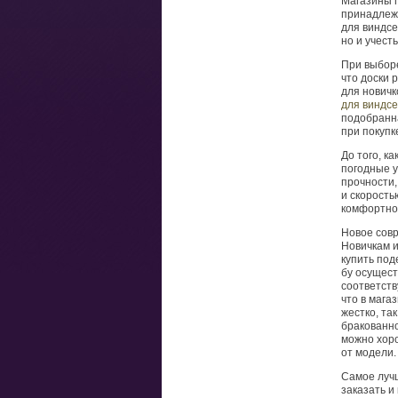
Магазины 
принадлежн
для виндсе
но и учест
При выборе
что доски 
для нович
для виндс
подобранна
при покупк
До того, ка
погодные у
прочности,
и скорость
комфортное
Новое совр
Новичкам и
купить под
бу осущест
соответств
что в мага
жестко, та
бракованно
можно хоро
от модели.
Самое луч
заказать и