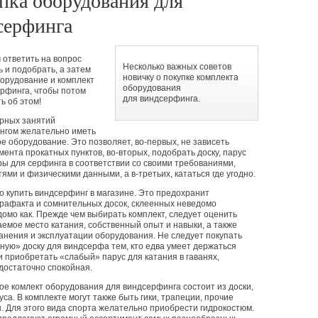
пка оборудования для
серфинга
ответить на вопрос
Несколько важных советов
ь и подобрать, а затем
новичку о покупке комплекта
борудование и комплект
оборудования
рфинга, чтобы потом
для виндсерфинга.
ь об этом!
ярных занятий
нгом желательно иметь
е оборудование. Это позволяет, во-первых, не зависеть
мента прокатных пунктов, во-вторых, подобрать доску, парус
ры для серфинга в соответствии со своими требованиями,
ями и физическими данными, а в-третьих, кататься где угодно.
о купить виндсерфинг в магазине. Это предохранит
трафакта и сомнительных досок, склеенных неведомо
домо как. Прежде чем выбирать комплект, следует оценить
емое место катания, собственный опыт и навыки, а также
анения и эксплуатации оборудования. Не следует покупать
ную» доску для виндсерфа тем, кто едва умеет держаться
и приобретать
«
слабый» парус для катания в гаванях,
 достаточно спокойная.
е комлект оборудования для виндсерфинга состоит из доски,
уса. В комплекте могут также быть гики, трапеции, прочие
. Для этого вида спорта желательно приобрести гидрокостюм.