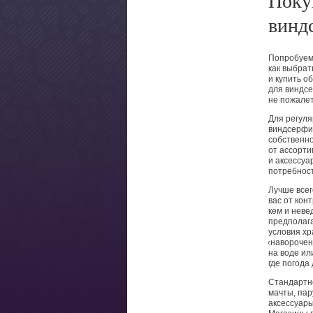
Поку
винд
Попробуем 
как выбрат
и купить о
для виндсе
не пожалет
Для регул
виндсерфи
собственно
от ассорти
и аксессуа
потребност
Лучше всег
вас от кон
кем и неве
предполага
условия хр
«
наворочен
на воде ил
где погода
Стандартно
мачты, пар
аксессуары