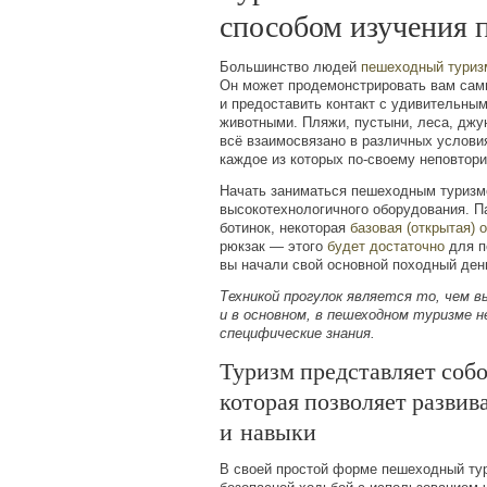
способом изучения 
Большинство людей
пешеходный туриз
Он может продемонстрировать вам сам
и предоставить контакт с удивительны
животными. Пляжи, пустыни, леса, джу
всё взаимосвязано в различных услови
каждое из которых по-своему неповтор
Начать заниматься пешеходным туризмо
высокотехнологичного оборудования. П
ботинок, некоторая
базовая
(
открытая) 
рюкзак — этого
будет достаточно
для п
вы начали свой основной походный ден
Техникой прогулок является то, чем 
и в основном, в пешеходном туризме 
специфические знания.
Туризм представляет собо
которая позволяет развив
и навыки
В своей простой форме пешеходный ту