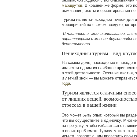
безопасной ходьбой с использованием 
маршрутов
. В крайней же форме, это п
выживания, охоты и ориентирования по 
Туризм является исходной точкой для ц
мероприятий на свежем воздухе, котор
В частности, это скалолазание, альпи
парапланеризм и многие другие виды о
деятельности.
Пешеходный туризм – вид кругл
На самом деле, нахождение в походе в
является одним из наиболее привлека
в этой деятельности. Осенние листья, 
и летний зной — вы можете отправить
года
.
Туризм является отличным спос
от лишних вещей, возможностью
стрессах в вашей жизни
Это может быть опыт, который вы разде
что вы осуществите в одиночку. Многи
на прогулку, чтобы избавиться от лиш
о своих проблемах. Туризм может стат
чем-то
позволяющим проверить свои со