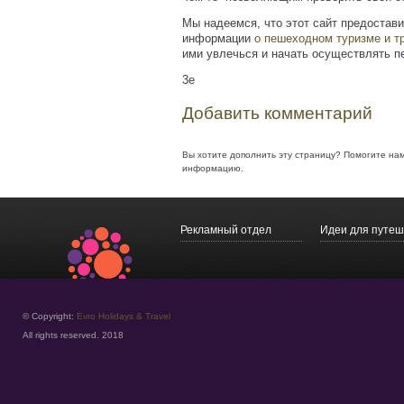
Мы надеемся, что этот сайт предостави
информации
о пешеходном туризме и т
ими увлечься и начать осуществлять п
3e
Добавить комментарий
Вы хотите дополнить эту страницу? Помогите на
информацию.
Рекламный отдел
Идеи для путеш
© Copyright:
Evro Holidays & Travel
All rights reserved. 2018