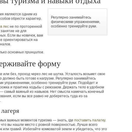
вы туризма и навыки отдыха
ия являются одним из
Регулярно занимайтесь
собов обрести характер.
физическими упражнениями,
особенно тренируйте руки.
в лес
не по проторенной
 занятие не для
ых. Если вы новичок, вам
е ориентироваться на
налов.
лько основных принципов.
ерживайте форму
е или без, проход через лес не шутка. Усталость возьмет свое
о должно быть готово к нагрузке. Регулярно занимайтесь
и упражнениями, особенно тренируйте руки. Подойдет и
рожка и практика ходьбы с рюкзаком. Держать тело в удобном
 — самый важный из навыков. Нет смысла намечать конечный
ования, если вы все равно не доберетесь туда из-за
.
 лагеря
мых важных моментов туризма — знать, где
поставить палатку
.
 что вы нашли место с ровной поверхностью. Лучше всего
ок или гравий. Избегайте комковатой земли и убедитесь, что это