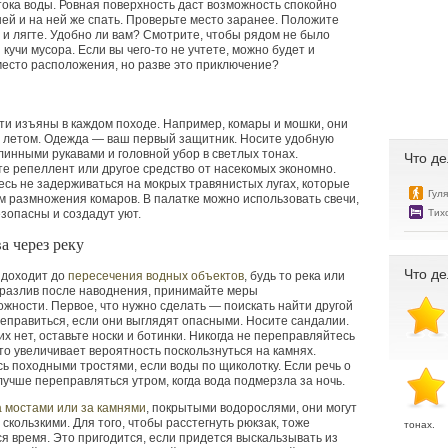
тока воды. Ровная поверхность даст возможность спокойно
ней и на ней же спать. Проверьте место заранее. Положите
и и лягте. Удобно ли вам? Смотрите, чтобы рядом не было
 кучи мусора. Если вы чего-то не учтете, можно будет и
есто расположения, но разве это приключение?
и изъяны в каждом походе. Например, комары и мошки, они
а летом. Одежда — ваш первый защитник. Носите удобную
линными рукавами и головной убор в светлых тонах.
Что де
е репеллент или другое средство от насекомых экономно.
сь не задерживаться на мокрых травянистых лугах, которые
Гул
м размножения комаров. В палатке можно использовать свечи,
Тих
зопасны и создадут уют.
а через реку
Что де
 доходит до
пересечения водных объектов
, будь то река или
 разлив после наводнения, принимайте меры
жности. Первое, что нужно сделать — поискать найти другой
еправиться, если они выглядят опасными. Носите сандалии.
 их нет, оставьте носки и ботинки. Никогда не переправляйтесь
то увеличивает вероятность поскользнуться на камнях.
ь походными тростями, если воды по щиколотку. Если речь о
лучше переправляться утром, когда вода подмерзла за ночь.
 мостами или за камнями
, покрытыми водорослями, они могут
 скользкими. Для того, чтобы расстегнуть рюкзак, тоже
тонах.
я время. Это пригодится, если придется выскальзывать из