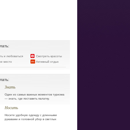
лать:
ять и любоваться
Смотреть красоты
ое место
Активный отдых
лать:
Знать
Один из самых важных моментов туризма
— знать, где поставить палатку.
Носить
Носите удобную одежду с длинными
рукавами и головной убор в светлых