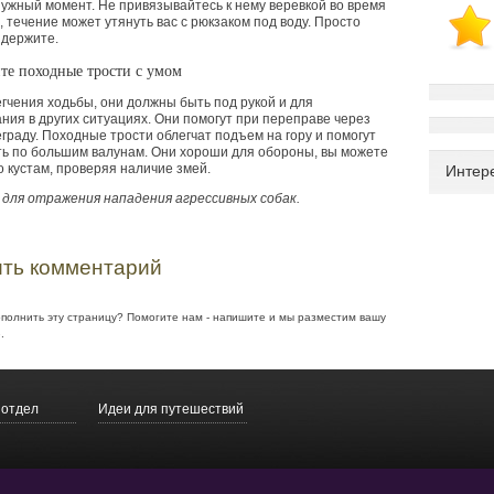
нужный момент. Не привязывайтесь к нему веревкой во время
 течение может утянуть вас с рюкзаком под воду. Просто
 держите.
те походные трости с умом
гчения ходьбы, они должны быть под рукой и для
ния в других ситуациях. Они помогут при переправе через
граду. Походные трости облегчат подъем на гору и помогут
ь по большим валунам. Они хороши для обороны, вы можете
о кустам, проверяя наличие змей.
Интер
 для отражения нападения агрессивных собак.
ть комментарий
ополнить эту страницу? Помогите нам - напишите и мы разместим вашу
.
 отдел
Идеи для путешествий