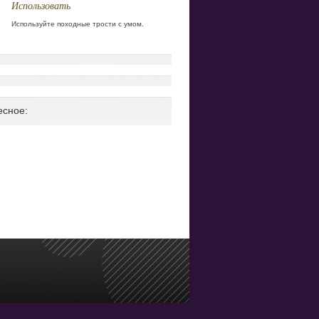
Использовать
Используйте походные трости с умом.
есное: