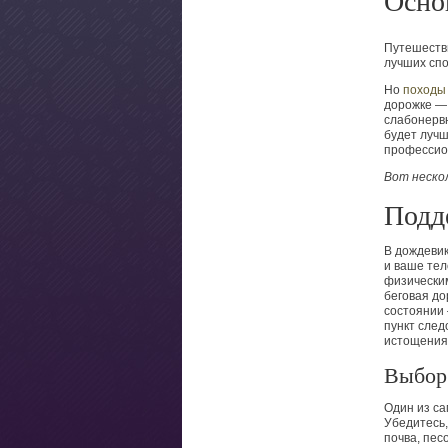
Осно
Путешеств
лучших спо
Но
походы 
дорожке —
слабонервн
будет лучш
профессио
Вот неско
Подд
В дождевик
и ваше тел
физическим
беговая до
состоянии
пункт след
истощения
Выбор
Один из са
Убедитесь,
почва, пес