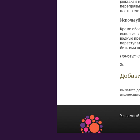
рюкзака в 
переправы,
плотно его
Используй
Кроме обле
использова
водную пре
переступат
бить ими п
Помогут и
3e
Добави
Вы хотите д
информацию
Рекламный