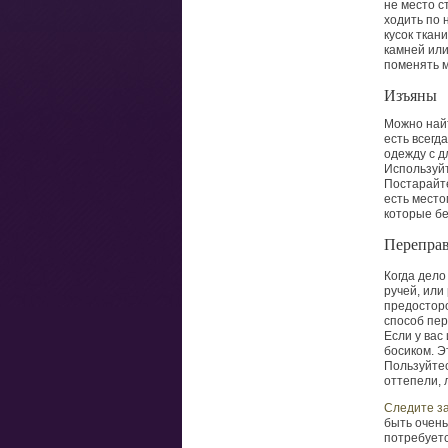
не место с
ходить по 
кусок ткан
камней или
поменять м
Изъяны
Можно найт
есть всегд
одежду с д
Используйт
Постарайте
есть место
которые бе
Переправ
Когда дело
ручей, или
предосторо
способ пер
Если у вас
босиком. Э
Пользуйтес
оттепели, 
Следите за
быть очень
потребуетс