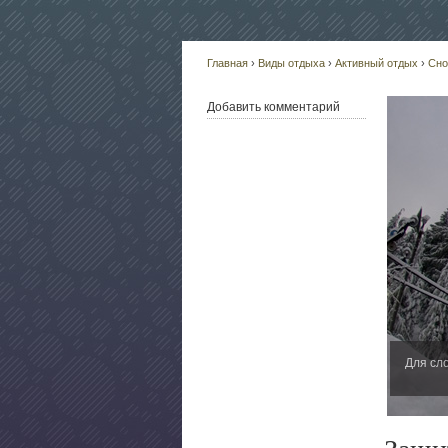
Главная
›
Виды отдыха
›
Активный отдых
›
Сно
Добавить комментарий
Для сл