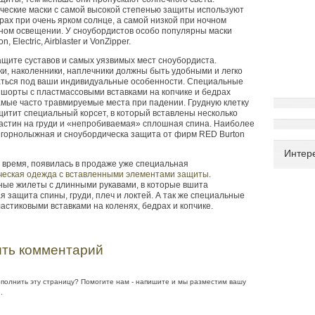
ческие маски с самой высокой степенью защиты используют
орах при очень ярком солнце, а самой низкой при ночном
ном освещении. У сноубордистов особо популярны маски
, Electric, Airblaster и VonZipper.
ащите суставов и самых уязвимых мест сноубордиста.
и, наколенники, наплечники должны быть удобными и легко
аться под ваши индивидуальные особенности. Специальные
шорты с пластмассовыми вставками на копчике и бедрах
мые часто травмируемые места при падении. Грудную клетку
щитит специальный корсет, в который вставлены несколько
астин на груди и
«
непробиваемая» сплошная спина. Наиболее
 горнолыжная и сноубордическа защита от фирм RED Burton
Интер
время, появилась в продаже уже специальная
ческая одежда с вставленными элементами защиты
.
ные жилеты с длинными рукавами, в которые вшита
я защита спины, груди, плеч и локтей. А так же специальные
астиковыми вставками на коленях, бедрах и копчике.
ть комментарий
ополнить эту страницу? Помогите нам - напишите и мы разместим вашу
.