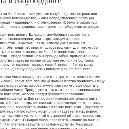
та в сноубординге
ы ни были опытным и умелым сноубордистом, но рано или
 склоне неизбежно возникают непредвиденные ситуации,
иводят к падению или столкновению. Избежать серьезных
й, в таких ситуациях, вам поможет сноубордическая защита.
защитного шлема. Шлем для сноубордиста может быть
типа велосипедного, или закрывающим все лицо,
циклистов. Закрытые шлемы используют в основном
, чтобы защитить лицо от ударов вешками. Для того чтобы
ться в качестве шлема, выбирайте шлем известного
теля. Определившись с выбором дизайна, примерьте шлем.
плотно сидеть на голове не сжимая ее, но и не болтаясь.
анируете надевать шлем с маской, примеряйте на маску.
 бренды сноубордических шлемов: giro, pro-tech, bern.
еская маска защищает глаза от ветра, снега, мелких частиц
х лучей. Кроме того, что маска должна плотно прилегать к лицу
ать чувства дискомфорта, нужно знать на что еще обратить
ыбирая маску. Прежде всего, это вентиляция и специальное
ое покрытие, которое предотвращает запотевание
ние конденсата. Для вентиляции используют специальные
 антифоговое покрытие наносится производителем, поэтому
ску, поинтересуйтесь наличием такого покрытия. Существуют
для тех, кто постоянно носит очки и надевает маску поверх
ие маски имеют увеличенный внутренний объем и специальные
д дужки очков. Выбирая маску, обратите внимание на линзы.
т пяти степеней защиты от солнечных лучей. Чем выше
щиты, тем меньше они пропускают солнечного света.