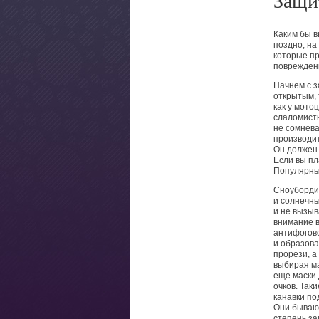
Защи
Каким бы в
поздно, на
которые пр
повреждени
Начнем с 
открытым, 
как у мото
слаломисты
не сомнева
производи
Он должен 
Если вы пл
Популярные
Сноубордич
и солнечны
и не вызыв
внимание в
антифогов
и образова
прорези, а
выбирая ма
еще маски 
очков. Так
канавки по
Они бываю
степень за