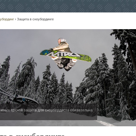
убординг
› Защита в сноубординге
ожных трюков защита для сноубордиста обязательна