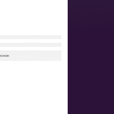
есное: