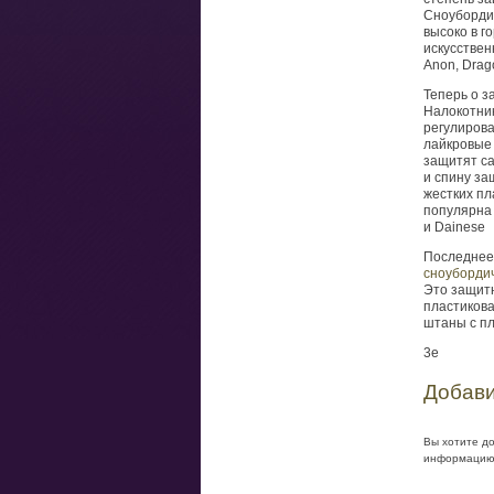
Сноуборди
высоко в г
искусствен
Anon, Dragon
Теперь о з
Налокотник
регулиров
лайкровые 
защитят са
и спину за
жестких пл
популярна
и Dainese
Последнее 
сноуборди
Это защит
пластикова
штаны с пл
3e
Добави
Вы хотите д
информацию