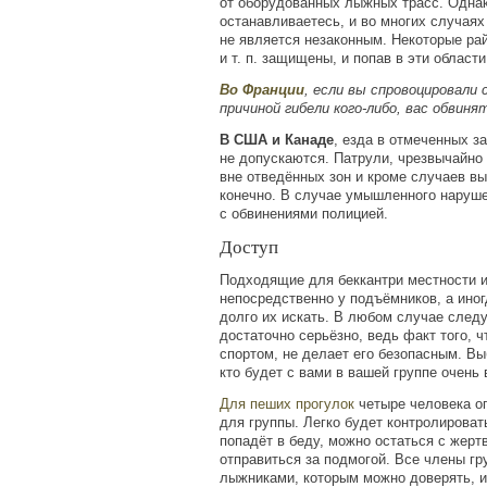
от оборудованных лыжных трасс. Однак
останавливаетесь, и во многих случаях
не является незаконным. Некоторые ра
и т. п. защищены, и попав в эти област
Во Франции
, если вы спровоцировали 
причиной гибели кого-либо, вас обвиня
В США и Канаде
, езда в отмеченных з
не допускаются. Патрули, чрезвычайно 
вне отведённых зон и кроме случаев в
конечно. В случае умышленного наруш
с обвинениями полицией.
Доступ
Подходящие для беккантри местности и
непосредственно у подъёмников, а ино
долго их искать. В любом случае следу
достаточно серьёзно, ведь факт того, 
спортом, не делает его безопасным. Вы
кто будет с вами в вашей группе очень 
Для пеших прогулок
четыре человека о
для группы. Легко будет контролироват
попадёт в беду, можно остаться с жертв
отправиться за подмогой. Все члены г
лыжниками, которым можно доверять, и