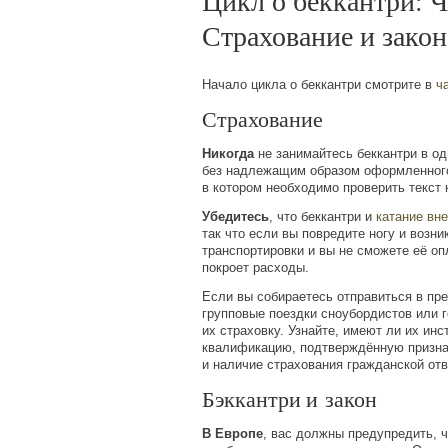
Цикл о беккантри: Ч
Страхование и закон
Начало цикла о беккантри смотрите в
ч
Страхование
Никогда
не занимайтесь беккантри в о
без надлежащим образом оформленного
в котором необходимо проверить текст
Убедитесь
, что беккантри и
катание вне
так что если вы повредите ногу и возн
транспортировки и вы не сможете её оп
покроет расходы.
Если вы собираетесь отправиться в пр
групповые поездки сноубордистов или 
их страховку. Узнайте, имеют ли их ин
квалификацию, подтверждённую призн
и наличие страхования гражданской отв
Бэккантри и закон
В Европе
, вас должны предупредить, 