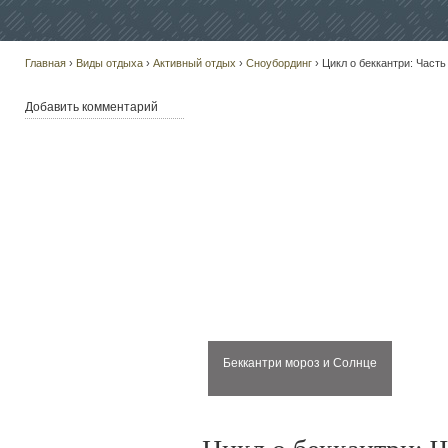
Главная
›
Виды отдыха
›
Активный отдых
›
Сноубординг
› Цикл о беккантри: Част
Добавить комментарий
Беккантри мороз и Солнце