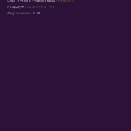
Цены на уроки английского языка
novaspeak.ru
.
© Copyright:
Evro Holidays & Travel
All rights reserved. 2018