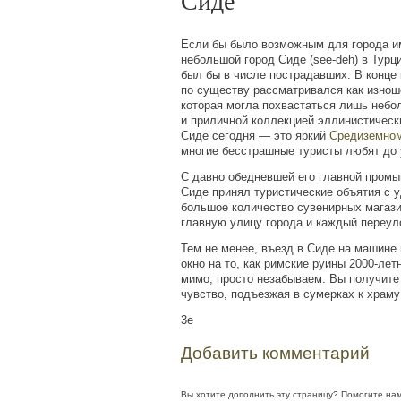
Сиде
Если бы было возможным для города им
небольшой город Сиде
(see
-deh) в Турц
был бы в числе пострадавших. В конце 
по существу рассматривался как изнош
которая могла похвастаться лишь неб
и приличной коллекцией эллинистическ
Сиде сегодня — это яркий
Средиземно
многие бесстрашные туристы любят до 
С давно обедневшей его главной пром
Сиде принял туристические объятия с 
большое количество сувенирных магаз
главную улицу города и каждый переул
Тем не менее, въезд в Сиде на машине 
окно на то, как римские руины 2000-ле
мимо, просто незабываем. Вы получите
чувство, подъезжая в сумерках к храм
3e
Добавить комментарий
Вы хотите дополнить эту страницу? Помогите на