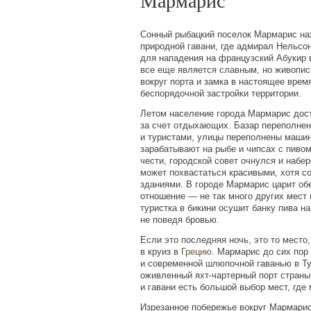
Мармарис
Сонный рыбацкий поселок Мармарис на
природной гавани, где адмирал Нельсо
для нападения на французский Абукир в
все еще является славным, но живопис
вокруг порта и замка в настоящее врем
беспорядочной застройки территории.
Летом население города Мармарис дост
за счет отдыхающих. Базар переполне
и туристами, улицы переполнены машин
зарабатывают на рыбе и чипсах с пивом 
чести, городской совет очнулся и набе
может похвастаться красивыми, хотя 
зданиями. В городе Мармарис царит о
отношение — не так много других мест 
туристка в бикини осушит банку пива на
не поведя бровью.
Если это последняя ночь, это то место
в круиз в
Грецию
. Мармарис до сих пор
и современной шлюпочной гаванью в Ту
оживленный яхт-чартерный порт страны,
и гавани есть большой выбор мест, где
Изрезанное побережье вокруг Мармари