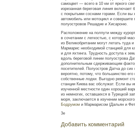
самоцвет — всего в 10 км от яркого све
изрезанная береговая линия включает 
с покрытыми соснами горами. Если вы 
автомобиль или мотоцикл и совершите 
полуостровов Решадие и Хисароню.
Расположение на полпути между куро
в сочетании с легкостью, с которой ма
из Великобритании могут летать туда и
Мармарис необходимой станцией для к
и для яхтинга. Трудность доступа к зе
вдоль береговой линии полуострова Да
дополнительным сдерживающим факто
посетителей. Полуостров Датча до сих 
вероятно, потому, что большинство его
собственные лодки. Выгодно ремонт ст
станции Киева вас обслужат. Если вы и
изученной местности один хороший вар
из немногих, оставшихся в Турецкой за
моря, заключается в изучении морског
Бодрумом
и Мармарисом
(
Дальян и Фет
3e
Добавить комментарий