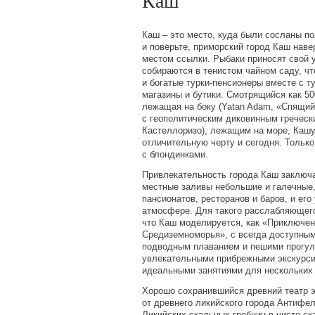
Каш
Каш – это место, куда были сосланы п
и поверьте, приморский город Каш нав
местом ссылки. Рыбаки приносят свой 
собираются в тенистом чайном саду, чт
и богатые турки-пенсионеры вместе с т
магазины и бутики. Смотрящийся как 50
лежащая на боку
(Yatan
Adam,
«
Спящий
с геополитическим диковинным гречес
(
Кастеллоризо), лежащим на море, Кашу
отличительную черту и сегодня. Только
с блондинками.
Привлекательность города Каш заключа
местные заливы небольшие и галечные,
пансионатов, ресторанов и баров, и его
атмосфере. Для такого расслабляющего
что Каш моделируется, как
«
Приключен
Средиземноморья», с всегда доступны
подводным плаванием и пешими прогул
увлекательными прибрежными экскурс
идеальными занятиями для нескольких
Хорошо сохранившийся древний театр э
от древнего ликийского города Антифе
Ликийских скальных гробниц в чисто ск