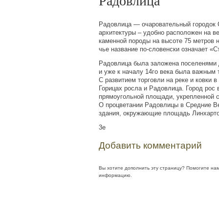
Радовлица
Радовлица — очаровательный городок 
архитектуры – удобно расположен на 
каменной породы на высоте 75 метров 
чье название по-словенски означает
«
С
Радовлица была заложена поселенями 
и уже к началу 14го века была важным 
С развитием торговли на реке и ковки в
Горицах росла и Радовлица. Город рос 
прямоугольной площади, укрепленной 
О процветании Радовлицы в Средние Ве
здания, окружающие площадь Линхартов
3e
Добавить комментарий
Вы хотите дополнить эту страницу? Помогите на
информацию.