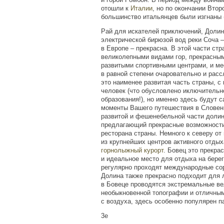
отошли к
Италии
, но по окончании Вто
большинство итальянцев были изгнаны
Рай для искателей приключений, Долин
электрической бирюзой вод реки Соча 
в Европе – прекрасна. В этой части с
великолепными видами гор, прекрасным
развитыми спортивными центрами, и м
в равной степени очаровательно и рас
это наименее развитая часть страны, с
человек
(
что обусловлено иключительн
образования!), но именно здесь будут
моменты Вашего путешествия в Словен
развитой и фешенебельной части долин
предлагающий прекрасные возможност
ресторана страны. Немного к северу от
из крупнейших центров активного отды
горнолыжный курорт
. Бовец это прекра
и идеальное место для отдыха на берег
регулярно проходят международные сор
Долина также прекрасно подходит для 
в Бовеце проводятся экстремальные ве
необыкновенной топографии и отличны
с воздуха, здесь особенно популярен п
3e