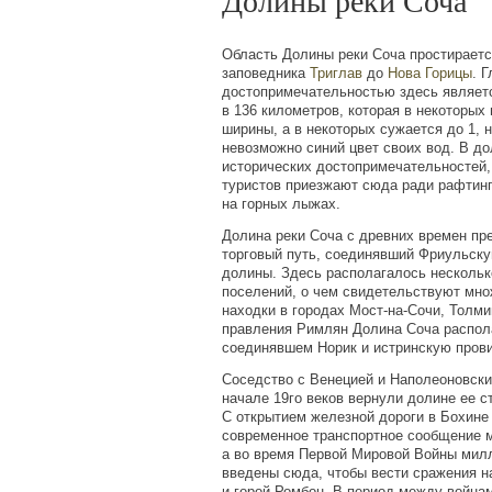
Долины реки Соча
Область Долины реки Соча простираетс
заповедника
Триглав
до
Нова Горицы
. 
достопримечательностью здесь являет
в 136 километров, которая в некоторых
ширины, а в некоторых сужается до 1, 
невозможно синий цвет своих вод. В д
исторических достопримечательностей,
туристов приезжают сюда ради рафтинг
на горных лыжах.
Долина реки Соча c древних времен пр
торговый путь, соединявший Фриульску
долины. Здесь располагалось нескольк
поселений, о чем свидетельствуют мн
находки в городах Мост-на-Сочи, Толми
правления Римлян Долина Соча распола
соединявшем Норик и истринскую пров
Соседство с Венецией и Наполеоновские
начале 19го веков вернули долине ее с
С открытием железной дороги в Бохине 
современное транспортное сообщение м
а во время Первой Мировой Войны мил
введены сюда, чтобы вести сражения 
и горой Ромбон. В период между война