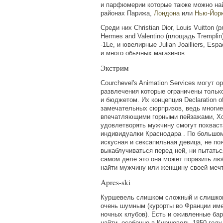
и парфюмерии которые также можно на
районах Парижа,
Лондона
или
Нью-Йор
Среди них Christian Dior, Louis Vuitton
(
р
Hermes and Valentino
(
площадь Tremplin),
-1Le, и ювелирные Julian Joailliers, Esp
и много обычных магазинов.
Экстрим
Courchevel's Animation Services могут 
развлечения которые ограничены тольк
и бюджетом. Их концепция Declaration o
замечательных сюрпризов, ведь многие
впечатляющими горными пейзажами, Х
удовлетворять мужчину смогут похваст
индивидуалки Краснодара . По большому
искусная и сексапильная девица, не по
выкаблучиваться перед ней, ни пытатьс
самом деле это она может поразить лю
найти мужчину или женщину своей меч
Apres-ski
Куршевель слишком сложный и слишком
очень шумным
(
курорты во Франции име
ночных клубов). Есть и оживленные ба
найти, особенно в Куршевель 1850 году