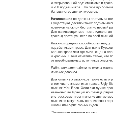
интегрированной подъемниками и трасса
и 200 подъемников. Это гораздо больш
большинство других курортов.
Начинающие
не должны платить за по
Существуют десятки таких подъемнико
новичков на склон бесплатно первый р
Для начинающих местность идеальная
трассы) протянувшиеся по всей лыжной
Лыжники средних способностей найдут
подъёмниками трасс. Для них в Куршев
больше трасс чем
где-либо
еще на план
и красных. Стоит отметить также, что 
от возобновляемых источников энергии.
Район является одним из самых эколо
лыжных районов.
Для опытных
лыжников также есть огр
в том числе знаменитая трасса ‘Ugly Sis
лыжник Жан Блан. Хели-ски лучше про
незаконно во Франции но граница рядом
внетрассовые туры и многие другие ме
лыжников могут быть организованы че
школы или офис горных гидов.
Достопримечательности