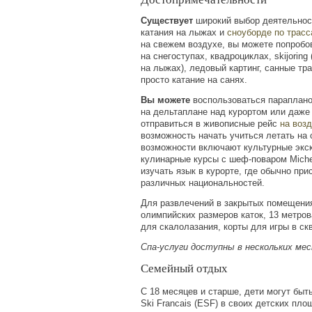
Существует
широкий выбор деятельнос
катания на лыжах и
сноуборде по трас
на свежем воздухе, вы можете попробо
на снегоступах, квадроциклах, skijoring
на лыжах), ледовый картинг, санные тр
просто катание на санях.
Вы можете
воспользоваться параплано
на дельтаплане над курортом или даже 
отправиться в живописные рейс
на воз
возможность начать учиться летать на
возможности включают культурные экск
кулинарные курсы с шеф-поваром Miche
изучать язык в курорте, где обычно при
различных национальностей.
Для развлечений в закрытых помещения
олимпийских размеров каток, 13 метров
для скалолазания, корты для игры в скв
Спа-услуги доступны в нескольких ме
Семейный отдых
С 18 месяцев и старше, дети могут быт
Ski Francais
(ESF
) в своих детских пло