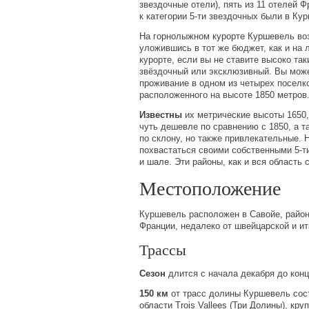
звездочные отели), пять из 11 отелей 
к категории 5-ти звездочных были в Ку
На горнолыжном курорте Куршевель во
уложившись в тот же бюджет, как и на
курорте, если вы не ставите высоко таки
звёздочный или эксклюзивный. Вы мож
проживание в одном из четырех поселко
расположенного на высоте 1850 метров
Известны
их метрические высоты 1650, 
чуть дешевле по сравнению с 1850, а 
по склону, но также привлекательные. 
похвастаться своими собственными 5-т
и шале. Эти районы, как и вся область
Местоположение
Куршевель расположен в Савойе, район
Франции, недалеко от швейцарской и ит
Трассы
Сезон
длится с начала декабря до конц
150 км
от трасс долины Куршевель сос
области Trois Vallees
(
Три Долины), кру