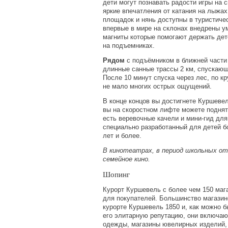
дети могут познавать радости игры на 
яркие впечатления от катания на лыжах
площадок и нянь доступны в туристиче
впервые в мире на склонах внедрены 
магниты которые помогают держать дет
на подъемниках.
Рядом
с подъёмником в ближней части
длинные санные трассы 2 км, спускающ
После 10 минут спуска через лес, по к
не мало многих острых ощущений.
В конце концов вы достигнете Куршевел
вы на скоростном лифте можете поднят
есть веревочные качели и мини-гид для
специально разработанный для детей бо
лет и более.
В кинотеатрах, в период школьных о
семейное кино.
Шопинг
Курорт Куршевель с более чем 150 маг
для покупателей. Большинство магазин
курорте Куршевель 1850 и, как можно 
его элитарную репутацию, они включаю
одежды, магазины ювелирных изделий, 