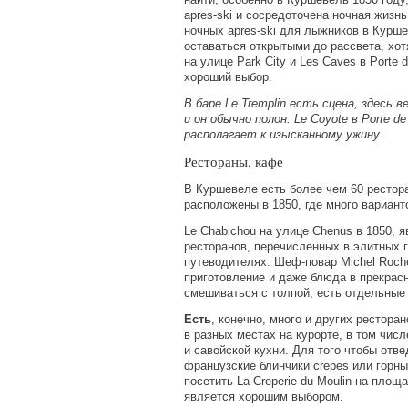
apres-ski и сосредоточена ночная жизн
ночных apres-ski для лыжников в Курше
оставаться открытыми до рассвета, хотя
на улице Park City и Les Caves в Porte 
хороший выбор.
В баре Le Tremplin есть сцена, здесь 
и он обычно полон. Le Coyote в Porte de
располагает к изысканному ужину.
Рестораны, кафе
В Куршевеле есть более чем 60 рестор
расположены в 1850, где много вариант
Le Chabichou на улице Chenus в 1850, 
ресторанов, перечисленных в элитных 
путеводителях. Шеф-повар Michel Roch
приготовление и даже блюда в прекрасн
смешиваться с толпой, есть отдельные
Есть
, конечно, много и других рестора
в разных местах на курорте, в том числ
и савойской кухни. Для того чтобы отв
французские блинчики crepes или горны
посетить La Creperie du Moulin на площа
является хорошим выбором.