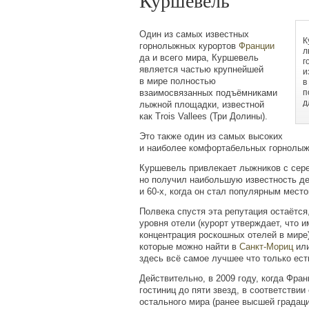
Куршевель
Один из самых известных
К
горнолыжных курортов
Франции
л
да и всего мира, Куршевель
г
является частью крупнейшей
и
в мире полностью
в
взаимосвязанных подъёмниками
п
д
лыжной площадки, известной
как Trois Vallees
(
Три Долины).
Это также один из самых высоких
и наиболее комфортабельных горнолыж
Куршевель привлекает лыжников с сере
но получил наибольшую известность дес
и 60-х, когда он стал популярным мест
Полвека спустя эта репутация остаётся
уровня отели
(
курорт утверждает, что 
концентрация роскошных отелей в мире)
которые можно найти в
Санкт-Мориц
или
здесь всё самое лучшее что только ест
Действительно, в 2009 году, когда Фра
гостиниц до пяти звезд, в соответстви
остального мира
(
ранее высшей градаци