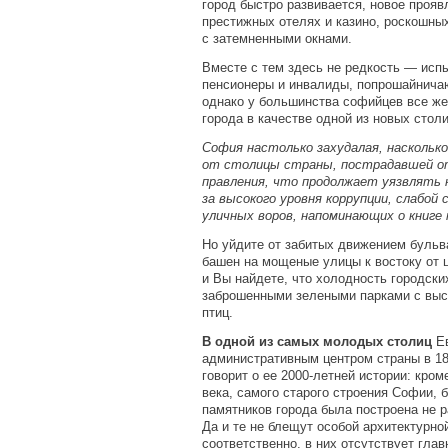
город быстро развивается, новое прояв
престижных отелях и казино, роскошны
с затемненными окнами.
Вместе с тем здесь не редкость — ис
пенсионеры и инвалиды, попрошайнича
однако у большинства софийцев все же
города в качестве одной из новых стол
София настолько захудалая, наскольк
от столицы страны, пострадавшей о
правления, что продолжает уязвлять 
за высокого уровня коррупции, слабой
уличных воров, напоминающих о книге
Но уйдите от забитых движением бульв
башен на мощеные улицы к востоку от 
и Вы найдете, что холодность городски
заброшенными зелеными парками с выс
птиц.
В одной из самых молодых столиц
Е
административным центром страны в 18
говорит о ее 2000-летней истории: кром
века, самого старого строения Софии, 
памятников города была построена не ра
Да и те не блещут особой архитектурной
соответственно, в них отсутствует глав