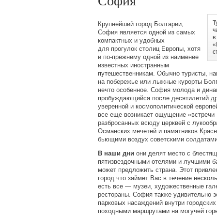
София
Т
Крупнейший город Болгарии,
ч
София является одной из самых
в
компактных и удобных
«
для прогулок столиц Европы, хотя
с
и по-прежнему одной из наименее
известных иностранным
путешественникам. Обычно туристы, н
на побережье или лыжные курорты Болг
нечто особенное. София молода и динам
пробуждающийся после десятилетий др
уверенной и космополитической европе
все еще возникает ощущение
«
встречи 
разбросанных всюду церквей с лукообр
Османских мечетей и памятников Крас
бьющими воздух советскими солдатами
В наши дни
они делят место с блестящ
пятизвездочными отелями и лучшими ба
может предложить страна. Этот привле
город что займет Вас в течение нескол
есть все — музеи, художественные гал
рестораны. София также удивительно з
парковых насаждений внутри городских
походными маршрутами на могучей гор